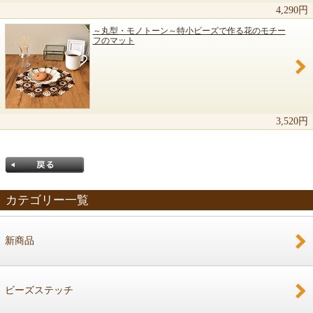
4,290円
～丸型・モノトーン～特小ビーズで作る花のモチー
フのマット
3,520円
カテゴリー一覧
新商品
戻る
ビーズステッチ