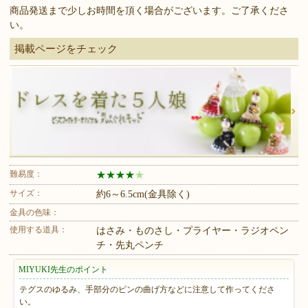
商品発送まで少しお時間を頂く場合がございます。ご了承くださ
い。
掲載ページをチェック
難易度：
★
★
★
★
★
サイズ：
約6～6.5cm(金具除く)
金具の色味：
使用する道具：
はさみ・ものさし・プライヤー・ラジオペン
チ・先丸ペンチ
MIYUKI先生のポイント
テグスのゆるみ、手部分のピンの曲げ方などに注意して作ってくださ
い。