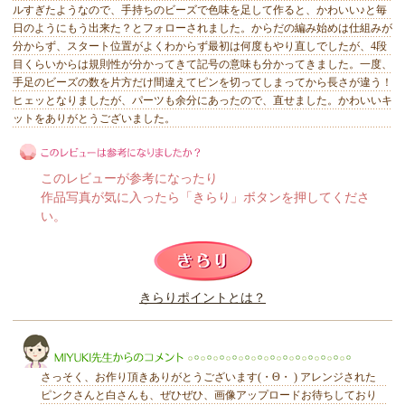
ルすぎたようなので、手持ちのビーズで色味を足して作ると、かわいい♪と毎
日のようにもう出来た？とフォローされました。からだの編み始めは仕組みが
分からず、スタート位置がよくわからず最初は何度もやり直しでしたが、4段
目くらいからは規則性が分かってきて記号の意味も分かってきました。一度、
手足のビーズの数を片方だけ間違えてピンを切ってしまってから長さが違う！
ヒェッとなりましたが、パーツも余分にあったので、直せました。かわいいキ
ットをありがとうございました。
このレビューが参考になったり
作品写真が気に入ったら「きらり」ボタンを押してくださ
い。
このレビューは参考になりましたか？
きらりポイントとは？
きらり
さっそく、お作り頂きありがとうございます(・Θ・ ) アレンジされた
ピンクさんと白さんも、ぜひぜひ、画像アップロードお待ちしており