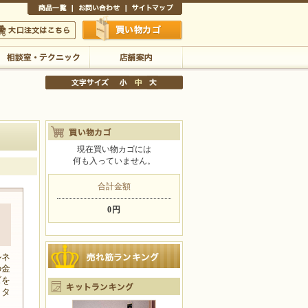
商品一覧
お問い合わせ
サイトマップ
買い物かご
口注文はこちら
相談室・テクニック
店舗案内
現在買い物カゴには
何も入っていません。
文字サイズの変更
小
中
大
合計金額
0円
ルネ
の金
ズを
ッタ