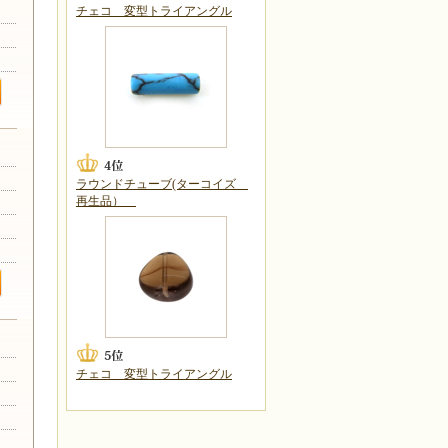
チェコ 変型トライアングル
ラウンドチューブ(ターコイズ
再生品）
チェコ 変型トライアングル