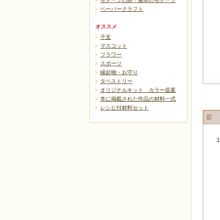
モチーフのみ・基本のモチーフ
ペーパークラフト
オススメ
干支
マスコット
フラワー
スポーツ
縁起物・お守り
タペストリー
オリジナルキット カラー提案
本に掲載された作品の材料一式
レシピ付材料セット