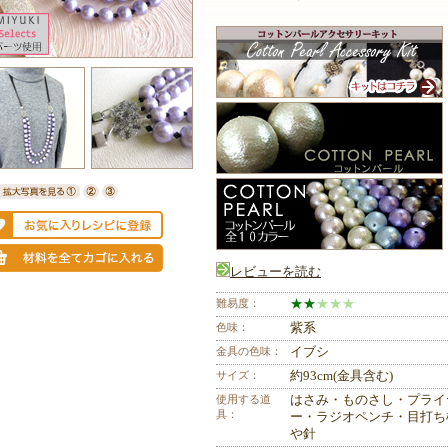
レビューを読む
難易度：
★
★
★
★
★
色味：
紫系
金具の色味：
イブシ
サイズ：
約93cm(金具含む)
使用する道
はさみ・ものさし・プライ
具：
ー・ラジオペンチ・目打ち
や針