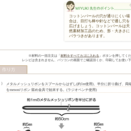
コットンパールの穴が通りにくい場
合は、目打ち棒や針などで通し穴を
広げましょう。コットンパールは天
然素材加工品のため、形・大きさに
バラつきがあります。
MIYUKI先生のポイント
※材料の一括注文は「
材料をすべてカゴに入れる
」ボタンを押してく
レシピは含まれません、パソコンの画面でご確認頂くか、印刷してお使い
１）
メタルメッシュリボンをスプールからはずし(約1m使用)、半分に折り曲げ、両
をmenoniリボン 留め金具で始末する。(ラジオペンチ使用)