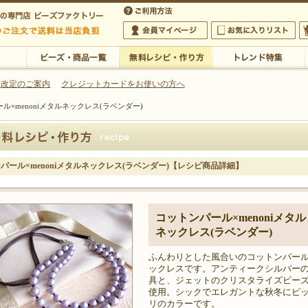
・アクセサリーの専門店
 改定のご案内
クレジットカードをお使いの方へ
ル×menoniメタルネックレス(ラベンダー)
ご利用方法
 5,000円以上のご注文で送料は当店が負担いたします
の専門店 ビーズファクトリー 5,000円以上のご注文で送料は当店が負担いたします
会員マイページ
お気に入りリスト
大
ビーズ・商品一覧
無料レシピ・作り方
トレンド特集
パール×menoniメタルネックレス(ラベンダー)【レシピ商品詳細】
コットンパール×menoniメタル
ネックレス(ラベンダー)
ふんわりとした風合いのコットンパー
ックレスです。アンティークシルバー
具と、ジェットのクリスタライズビー
使用。シックでエレガントな秋冬にピ
リのカラーです。