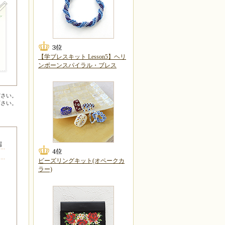
【学ブレスキット Lesson5】ヘリ
ンボーンスパイラル・ブレス
ださい。
下さい。
端
ビーズリングキット(オペークカ
ラー)