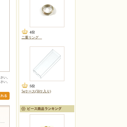
二重リング
ださい。
下さい。
5gケース(50ケ入り)