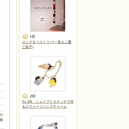
ロングタペストリー(一富士二鷹
三茄子)
No.308 シェイプドステッチで作
るスウィーツバッグチャーム
ヤ
棒