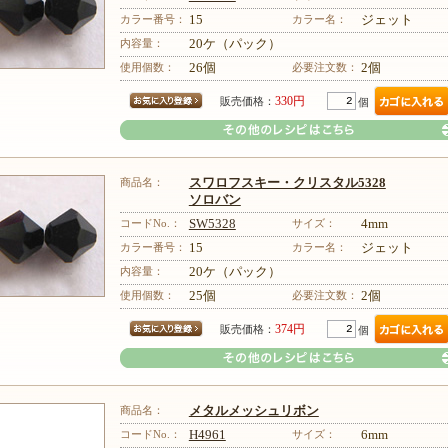
カラー番号：
15
カラー名：
ジェット
内容量：
20ケ（パック）
使用個数：
26個
必要注文数：
2個
330円
販売価格：
個
商品名：
スワロフスキー・クリスタル5328
ソロバン
コードNo.：
SW5328
サイズ：
4mm
カラー番号：
15
カラー名：
ジェット
その他のレシピはこちら
内容量：
20ケ（パック）
使用個数：
25個
必要注文数：
2個
374円
販売価格：
個
商品名：
メタルメッシュリボン
コードNo.：
H4961
サイズ：
6mm