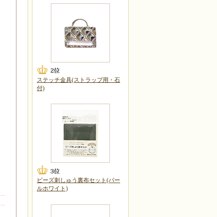
ステッチ金具(ストラップ用・石
付)
ビーズ刺しゅう裏布セット(パー
ルホワイト)