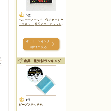
ペヨーテステッチで作るカードケ
ースキット(薔薇とマーガレット)
キットランキング
30位まで見る
メ
も
ビーズステッチ糸