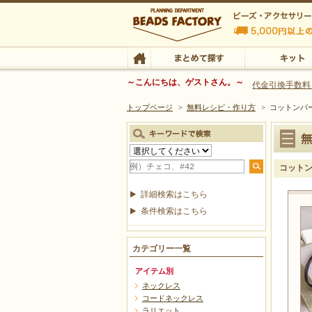
ビーズファクトリー ビーズ・パーツ・金具など
～こんにちは、ゲストさん。～
代金引換手数料
トップページ
>
無料レシピ・作り方
>
コットンパー
ビーズ・アクセサリーの専門店 ビーズファクトリー
ビーズ・アクセサリー
TOP
まとめて探す
キット
コットン
詳細検索はこちら
条件検索はこちら
カテゴリー一覧
アイテム別
ネックレス
コードネックレス
ラリエット