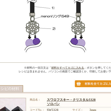
※材料の一括注文は「
材料をすべてカゴに入れる
」ボタンを押してく
レシピは含まれません、パソコンの画面でご確認頂くか、印刷してお使い
商品名：
スワロフスキー・クリスタル5328
ソロバン
コードNo.：
SW5328
サイズ：
3mm