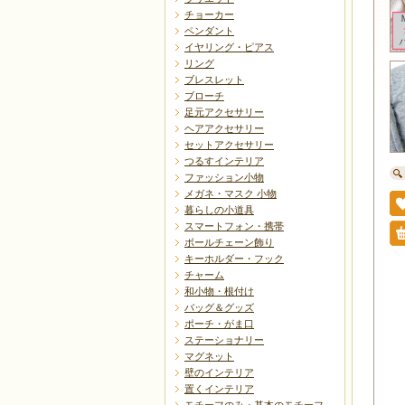
チョーカー
ペンダント
イヤリング・ピアス
リング
ブレスレット
ブローチ
足元アクセサリー
ヘアアクセサリー
セットアクセサリー
つるすインテリア
ファッション小物
メガネ・マスク 小物
暮らしの小道具
スマートフォン・携帯
ボールチェーン飾り
キーホルダー・フック
チャーム
和小物・根付け
バッグ＆グッズ
ポーチ・がま口
ステーショナリー
マグネット
壁のインテリア
置くインテリア