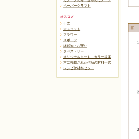
モチーフのみ・基本のモチーフ
ペーパークラフト
オススメ
干支
マスコット
フラワー
スポーツ
縁起物・お守り
タペストリー
オリジナルキット カラー提案
本に掲載された作品の材料一式
レシピ付材料セット