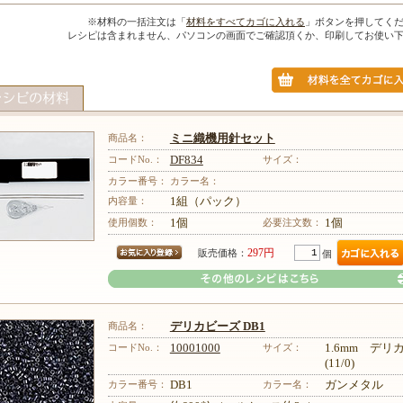
※材料の一括注文は「
材料をすべてカゴに入れる
」ボタンを押してく
レシピは含まれません、パソコンの画面でご確認頂くか、印刷してお使い
商品名：
ミニ織機用針セット
コードNo.：
DF834
サイズ：
カラー番号：
カラー名：
内容量：
1組（パック）
使用個数：
1個
必要注文数：
1個
297円
販売価格：
個
商品名：
デリカビーズ DB1
コードNo.：
10001000
サイズ：
1.6mm デ
(11/0)
カラー番号：
DB1
カラー名：
ガンメタル