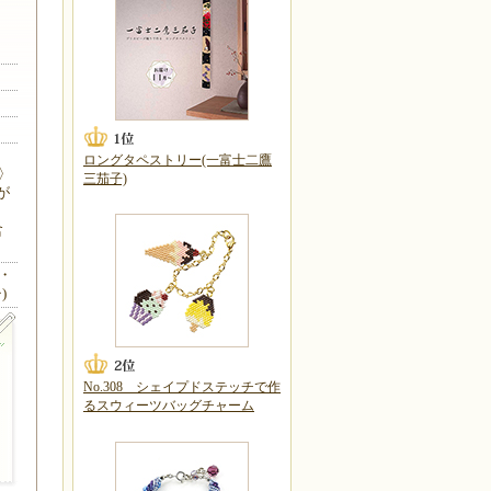
段
ロングタペストリー(一富士二鷹
〉
三茄子)
が
含
・
)
No.308 シェイプドステッチで作
るスウィーツバッグチャーム