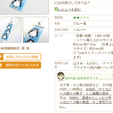
にお出掛けしてみては？
レビューを読む
難易度：
★
★
★
★
★
色味：
ブルー系
金具の色味：
シルバー
サイズ：
〈目数×段数〉14目×43
〈シート織り上がりサイズ
約2cm×約7.3cm 〈出来上
りサイズ〉約2cm×約
17.7cm(ストラップパーツ
まず)
使用する道
はさみ・ものさし・テープ
具：
プライヤー(先の細いペンチ
タテ糸・ヨコ糸の始末など、その他
の詳しい内容は、
H3660「デリカビ
ーズ織り小冊子・ミニ織機の基本」
又は、
H4993「基礎からしっかり学
べるビーズ織り教室」をご参照下さ
い。
MIYUKI先生のポイント