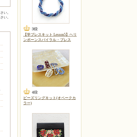
ださい。
下さい。
【学ブレスキット Lesson5】ヘリ
ンボーンスパイラル・ブレス
イ
ビーズリングキット(オペークカ
ラー)