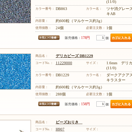
(11/0)
カラー番号：
DB863
カラー名：
ツヤ消グレー
キAB
その他のレシピはこちら
内容量：
約600粒（マルケース約3g）
使用個数：
24個
必要注文数：
1個
178円
販売価格：
個
商品名：
デリカビーズ DB1229
コードNo.：
11229000
サイズ：
1.6mm デ
(11/0)
カラー番号：
DB1229
カラー名：
ダークアクア
キラスター
内容量：
約600粒（マルケース約3g）
使用個数：
288個
必要注文数：
1個
158円
販売価格：
個
商品名：
ビーズおりき
コードNo.：
H907
サイズ：