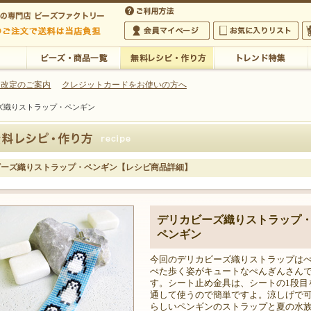
・アクセサリーの専門店
 改定のご案内
クレジットカードをお使いの方へ
ズ織りストラップ・ペンギン
ご利用方法
 5,000円以上のご注文で送料は当店が負担いたします
の専門店 ビーズファクトリー 5,000円以上のご注文で送料は当店が負担いたします
会員マイページ
お気に入りリスト
大
ビーズ・商品一覧
無料レシピ・作り方
トレンド特集
ビーズ織りストラップ・ペンギン【レシピ商品詳細】
デリカビーズ織りストラップ
ペンギン
今回のデリカビーズ織りストラップは
ぺた歩く姿がキュートなぺんぎんさん
す。シート止め金具は、シートの1段目
通して使うので簡単ですよ。涼しげで
らしいペンギンのストラップと夏の水