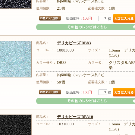
その他のレシピはこちら
内容量：
約600粒（マルケース約3g）
使用個数：
21個
必要注文数：
1個
158円
販売価格：
個
商品名：
デリカビーズ DB83
コードNo.：
10083000
サイズ：
1.6mm デ
(11/0)
カラー番号：
DB83
カラー名：
クリスタルAB
染
その他のレシピはこちら
内容量：
約600粒（マルケース約3g）
使用個数：
59個
必要注文数：
1個
158円
販売価格：
個
商品名：
デリカビーズ DB310
コードNo.：
10310000
サイズ：
1.6mm デ
(11/0)