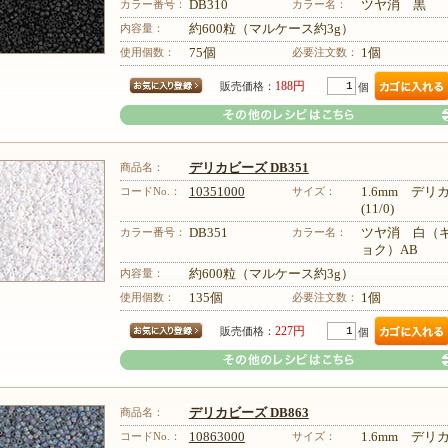
カラー番号：
DB310
カラー名：
ツヤ消 黒
その他のレシピはこちら
内容量：
約600粒（マルケース約3g）
使用個数：
75個
必要注文数：
1個
188円
販売価格：
個
商品名：
デリカビーズ DB351
コードNo.：
10351000
サイズ：
1.6mm デ
(11/0)
カラー番号：
DB351
カラー名：
ツヤ消 白（
ョク）AB
その他のレシピはこちら
内容量：
約600粒（マルケース約3g）
使用個数：
135個
必要注文数：
1個
227円
販売価格：
個
商品名：
デリカビーズ DB863
コードNo.：
10863000
サイズ：
1.6mm デ