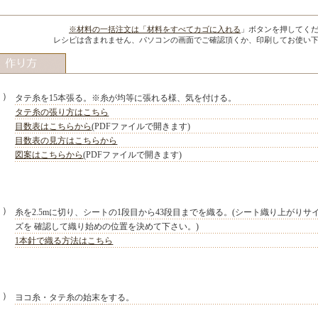
※材料の一括注文は「
材料をすべてカゴに入れる
」ボタンを押してく
レシピは含まれません、パソコンの画面でご確認頂くか、印刷してお使い
１）
タテ糸を15本張る。※糸が均等に張れる様、気を付ける。
タテ糸の張り方はこちら
目数表はこちらから
(PDFファイルで開きます)
目数表の見方はこちらから
図案はこちらから
(PDFファイルで開きます)
２）
糸を2.5mに切り、シートの1段目から43段目までを織る。(シート織り上がりサ
ズを 確認して織り始めの位置を決めて下さい。)
1本針で織る方法はこちら
３）
ヨコ糸・タテ糸の始末をする。