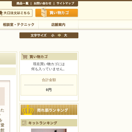
商品一覧
お問い合わせ
サイトマップ
買い物かご
口注文はこちら
相談室・テクニック
店舗案内
現在買い物カゴには
何も入っていません。
文字サイズの変更
小
中
大
合計金額
0円
・
ぺた
で
を
可愛
族館