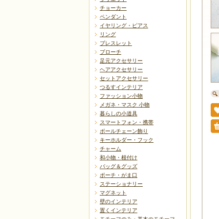
チョーカー
ペンダント
イヤリング・ピアス
リング
ブレスレット
ブローチ
足元アクセサリー
ヘアアクセサリー
セットアクセサリー
つるすインテリア
ファッション小物
メガネ・マスク 小物
暮らしの小道具
スマートフォン・携帯
ボールチェーン飾り
キーホルダー・フック
チャーム
和小物・根付け
バッグ＆グッズ
ポーチ・がま口
ステーショナリー
マグネット
壁のインテリア
置くインテリア