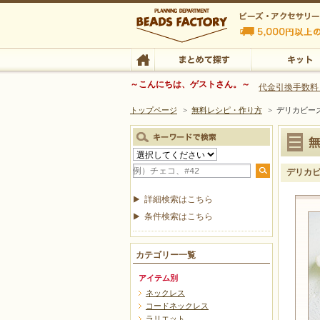
ビーズファクトリー ビーズ・パーツ・金具など
～こんにちは、ゲストさん。～
代金引換手数料
トップページ
>
無料レシピ・作り方
>
デリカビー
ビーズ・アクセサリーの専門店 ビーズファクトリー
ビーズ・アクセサリー
TOP
まとめて探す
キット
デリカ
詳細検索はこちら
条件検索はこちら
カテゴリー一覧
アイテム別
ネックレス
コードネックレス
ラリエット