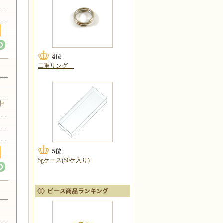
二重リング
リカ
中
5gケース(50ケ入り)
リカ