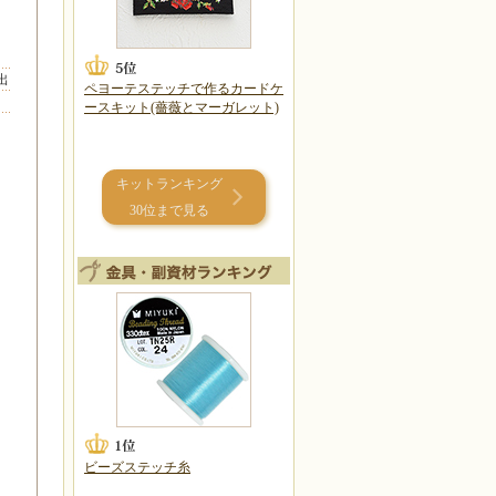
出
ペヨーテステッチで作るカードケ
ースキット(薔薇とマーガレット)
キットランキング
30位まで見る
ビーズステッチ糸