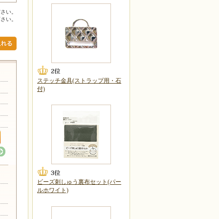
ださい。
下さい。
ステッチ金具(ストラップ用・石
付)
ビーズ刺しゅう裏布セット(パー
リカ
ルホワイト)