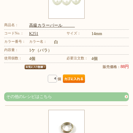
商品名：
高級カラーパール
コードNo.：
サイズ：
K251
14mm
カラー番号：
カラー名：
白
内容量：
1ケ（バラ）
使用個数：
必要注文数：
4個
4個
88円
販売価格：
個
その他のレシピはこちら