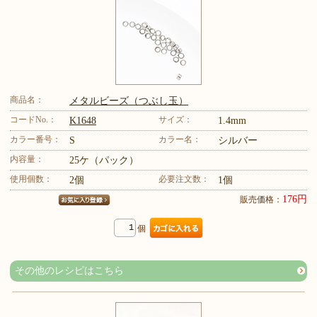
商品名：
メタルビーズ（つぶし玉）
コードNo.：
サイズ：
K1648
1.4mm
カラー番号：
カラー名：
S
シルバー
内容量：
25ケ（パック）
使用個数：
必要注文数：
2個
1個
176円
販売価格：
個
その他のレシピはこちら