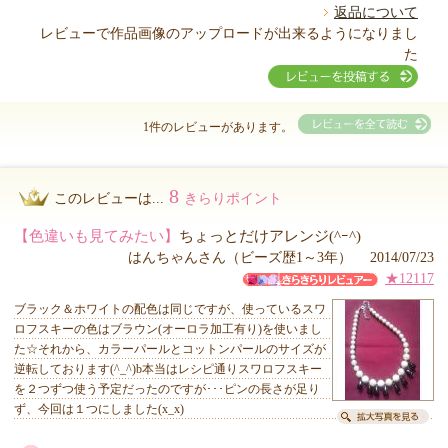
返品について
レビューで作品画像のアップロードが出来るようになりまし
た
1件のレビューがあります。
8
このレビューは...
きらりポイント
【色違いも見てみたい】
ちょっとだけアレンジ(^ｰ^)
はんちゃんさん（ビーズ歴1～3年） 2014/07/23
★12117
ブラック＆ホワイトの配色は同じですが、使っているスワ
ロフスキーの色はブラウン(オーロラ加工有り)を使いまし
た☆それから、カラーパールとコットンパールのサイズが
逆転しております(^_^)b本当はレシピ通りスワロフスキー
を２つずつ使う予定だったのですが･･･ピンの長さが足り
ず、今回は１つにしました(x_x)