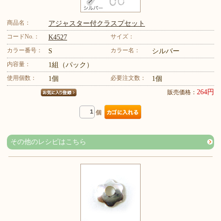
商品名：
アジャスター付クラスプセット
コードNo.：
サイズ：
K4527
カラー番号：
カラー名：
S
シルバー
内容量：
1組（パック）
使用個数：
必要注文数：
1個
1個
264円
販売価格：
個
その他のレシピはこちら