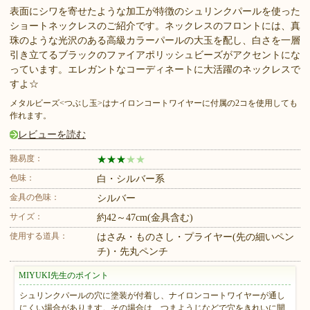
表面にシワを寄せたような加工が特徴のシュリンクパールを使った
ショートネックレスのご紹介です。ネックレスのフロントには、真
珠のような光沢のある高級カラーパールの大玉を配し、白さを一層
引き立てるブラックのファイアポリッシュビーズがアクセントにな
っています。エレガントなコーディネートに大活躍のネックレスで
すよ☆
メタルビーズ<つぶし玉>はナイロンコートワイヤーに付属の2コを使用しても
作れます。
レビューを読む
難易度：
★
★
★
★
★
色味：
白・シルバー系
金具の色味：
シルバー
サイズ：
約42～47cm(金具含む)
使用する道具：
はさみ・ものさし・プライヤー(先の細いペン
チ)・先丸ペンチ
MIYUKI先生のポイント
シュリンクパールの穴に塗装が付着し、ナイロンコートワイヤーが通し
にくい場合があります。その場合は、つまようじなどで穴をきれいに開