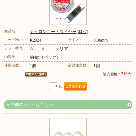
商品名：
ナイロンコートワイヤー(44×7)
コードNo.：
サイズ：
K2324
0.36mm
カラー番号：
カラー名：
クリア
内容量：
約4m（パック）
使用個数：
必要注文数：
1個
1個
316円
販売価格：
個
その他のレシピはこちら