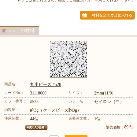
商品名：
丸小ビーズ #528
コードNo.：
サイズ：
31118000
2mm(11/0)
カラー番号：
カラー名：
#528
セイロン（白）
内容量：
約3g（ケースビーズ約3g）
使用個数：
必要注文数：
44個
1個
89円
販売価格：