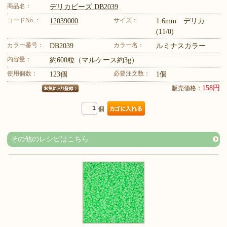
商品名：
デリカビーズ DB2039
コードNo.：
サイズ：
12039000
1.6mm デリカ
(11/0)
カラー番号：
カラー名：
DB2039
ルミナスカラー
内容量：
約600粒（マルケース約3g）
使用個数：
必要注文数：
123個
1個
158円
販売価格：
個
その他のレシピはこちら