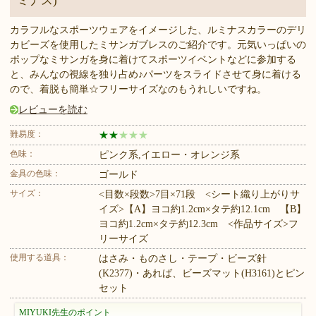
ミナス)
カラフルなスポーツウェアをイメージした、ルミナスカラーのデリ
カビーズを使用したミサンガブレスのご紹介です。元気いっぱいの
ポップなミサンガを身に着けてスポーツイベントなどに参加する
と、みんなの視線を独り占め♪パーツをスライドさせて身に着ける
ので、着脱も簡単☆フリーサイズなのもうれしいですね。
レビューを読む
難易度：
★
★
★
★
★
色味：
ピンク系,イエロー・オレンジ系
金具の色味：
ゴールド
サイズ：
<目数×段数>7目×71段 <シート織り上がりサ
イズ>【A】ヨコ約1.2cm×タテ約12.1cm 【B】
ヨコ約1.2cm×タテ約12.3cm <作品サイズ>フ
リーサイズ
使用する道具：
はさみ・ものさし・テープ・ビーズ針
(K2377)・あれば、ビーズマット(H3161)とピン
セット
MIYUKI先生のポイント