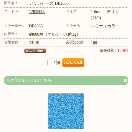
商品名：
デリカビーズ DB2035
コードNo.：
サイズ：
12035000
1.6mm デリカ
(11/0)
カラー番号：
カラー名：
DB2035
ルミナスカラー
内容量：
約600粒（マルケース約3g）
使用個数：
必要注文数：
231個
1個
158円
販売価格：
個
その他のレシピはこちら