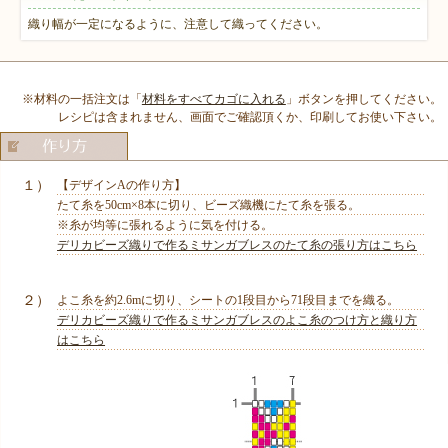
織り幅が一定になるように、注意して織ってください。
※材料の一括注文は「
材料をすべてカゴに入れる
」ボタンを押してください。
レシピは含まれません、画面でご確認頂くか、印刷してお使い下さい。
１）
【デザインAの作り方】
たて糸を50cm×8本に切り、ビーズ織機にたて糸を張る。
※糸が均等に張れるように気を付ける。
デリカビーズ織りで作るミサンガブレスのたて糸の張り方はこちら
２）
よこ糸を約2.6mに切り、シートの1段目から71段目までを織る。
デリカビーズ織りで作るミサンガブレスのよこ糸のつけ方と織り方
はこちら