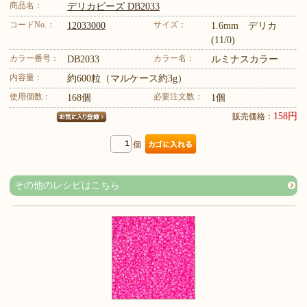
商品名：
デリカビーズ DB2033
コードNo.：
サイズ：
12033000
1.6mm デリカ
(11/0)
カラー番号：
カラー名：
DB2033
ルミナスカラー
内容量：
約600粒（マルケース約3g）
使用個数：
必要注文数：
168個
1個
158円
販売価格：
個
その他のレシピはこちら