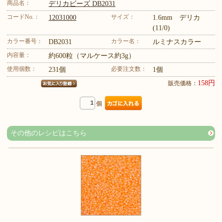
商品名：
デリカビーズ DB2031
コードNo.：
サイズ：
12031000
1.6mm デリカ
(11/0)
カラー番号：
カラー名：
DB2031
ルミナスカラー
内容量：
約600粒（マルケース約3g）
使用個数：
必要注文数：
231個
1個
158円
販売価格：
個
その他のレシピはこちら