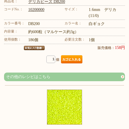
商品名：
デリカビーズ DB200
コードNo.：
サイズ：
10200000
1.6mm デリカ
(11/0)
カラー番号：
カラー名：
DB200
白ギョク
内容量：
約600粒（マルケース約3g）
使用個数：
必要注文数：
186個
1個
158円
販売価格：
個
その他のレシピはこちら