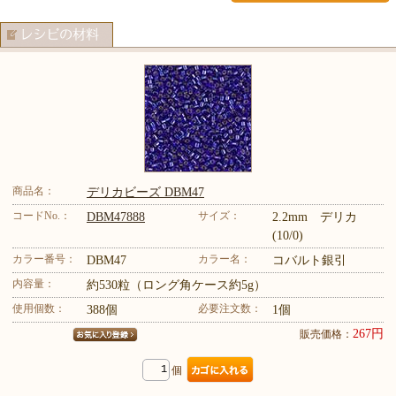
商品名：
デリカビーズ DBM47
コードNo.：
サイズ：
DBM47888
2.2mm デリカ
(10/0)
カラー番号：
カラー名：
DBM47
コバルト銀引
内容量：
約530粒（ロング角ケース約5g）
使用個数：
必要注文数：
388個
1個
267円
販売価格：
個