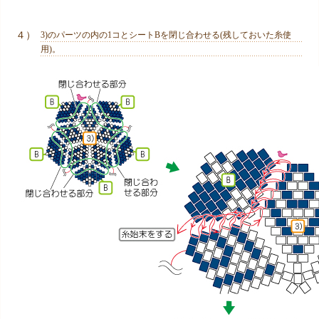
４）
3)のパーツの内の1コとシートBを閉じ合わせる(残しておいた糸使
用)。