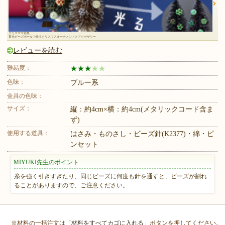
クリスマス特集
蓄光ビーズボールで作るクリスマスオーナメントとアクセサリー
レビューを読む
難易度：
★
★
★
★
★
色味：
ブルー系
金具の色味：
サイズ：
縦：約4cm×横：約4cm(メタリックコード含ま
ず)
使用する道具：
はさみ・ものさし・ビーズ針(K2377)・綿・ピ
ンセット
MIYUKI先生のポイント
糸を強く引きすぎたり、同じビーズに何度も針を通すと、ビーズが割れ
ることがありますので、ご注意ください。
※材料の一括注文は「
材料をすべてカゴに入れる
」ボタンを押してください。