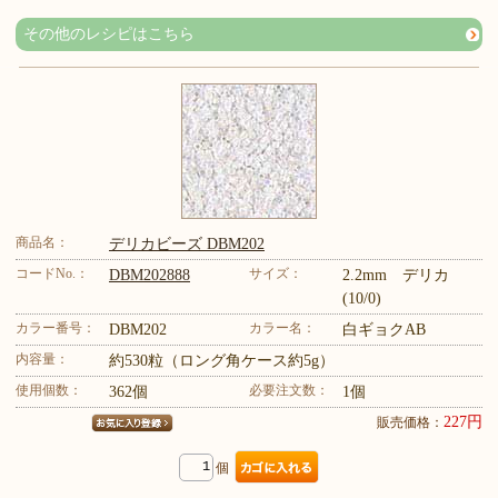
その他のレシピはこちら
商品名：
デリカビーズ DBM202
コードNo.：
サイズ：
DBM202888
2.2mm デリカ
(10/0)
カラー番号：
カラー名：
DBM202
白ギョクAB
内容量：
約530粒（ロング角ケース約5g）
使用個数：
必要注文数：
362個
1個
227円
販売価格：
個