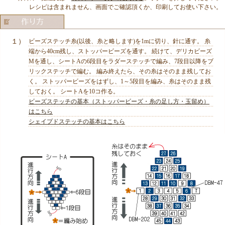
レシピは含まれません、画面でご確認頂くか、印刷してお使い下さい。
１）
ビーズステッチ糸(以後、糸と略します)を1mに切り、針に通す。 糸
端から40cm残し、ストッパービーズを通す。 続けて、デリカビーズ
Mを通し、シートAの6段目をラダーステッチで編み、7段目以降をブ
リックステッチで編む。 編み終えたら、その糸はそのまま残してお
く。 ストッパービーズをはずし、1～5段目を編み、糸はそのまま残
しておく。 シートAを10コ作る。
ビーズステッチの基本（ストッパービーズ・糸の足し方・玉留め）
はこちら
シェイプドステッチの基本はこちら