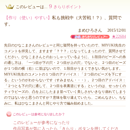
9
このレビューは...
きらりポイント
【作り（使い）やすい】
私も挑戦中（大苦戦！？）、質問で
す。
まめひろさん 2015/12/01
★22684
先日のひなこまさんのレビューと同じ疑問を持っていたので、MIYUKI先生の
コメントを拝見して、ますます「？？？」になってしまったので、質問させて
ください。ひなこまさんとのおっしゃっているように、１段目のビーズへの糸
の通し方は、「一つ目が下の穴・２つ目が上の穴」でないと、２つ目のビーズ
が１つ目の横（右）に並ばないので、１段目がうまくできない気がします。
MIYUKI先生のコメントの１つ目のアドバイス：「２つ目のビーズを下にす
る」というのがわからないです（すみません・・・）。２つ目のアドバイス：
「２つとも下の穴に通して、２つ目を表裏逆にする」というのは、せっかくの
ティラビーズの、凸を上にしたまま並べていく美しさがいきなり崩れてしまう
のではないかと思うのですが？意味を取り違えていたら、ごめんなさい。ちな
みに、私はひなこまさんと同じやり方で編み始めました。
このレビューが参考になったり
作品写真が気に入ったら「きらり」ボタンを押してくださ