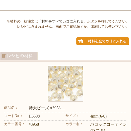
※材料の一括注文は「
材料をすべてカゴに入れる
」ボタンを押してください。
レシピは含まれません、画面でご確認頂くか、印刷してお使い下さい。
商品名：
特大ビーズ #3958
コードNo.：
サイズ：
H6598
4mm(6/0)
カラー番号：
カラー名：
#3958
バロックコーティン
グ(スキ)