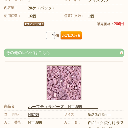
1
クリスタル
内容量：
20ケ（パック）
使用個数：
必要注文数：
16個
1個
286円
販売価格：
個
その他のレシピはこちら
商品名：
ハーフティラビーズ HTL599
コードNo.：
サイズ：
H6739
5x2.3x1.9mm
カラー番号：
カラー名：
HTL599
白ギョク焼付けラス