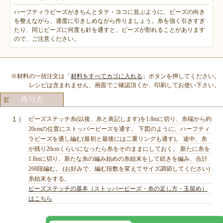
ハーフティラビーズがきちんとタテ・ヨコに並ぶように、ビーズの向き
を整えながら、適度に引きしめながら作りましょう。糸を強く引きすぎ
たり、同じビーズに何度も針を通すと、ビーズが割れることがあります
ので、ご注意ください。
※材料の一括注文は「
材料をすべてカゴに入れる
」ボタンを押してください。
レシピは含まれません、画面でご確認頂くか、印刷してお使い下さい。
１）
ビーズステッチ糸(以後、糸と表記します)を1.8mに切り、糸端から約
20cmの位置にストッパービーズを通す。 下図のように、ハーフティ
ラビーズを通し編む(最初と最後には二重リングも通す)。 途中、糸
が残り20cmくらいになったら糸をそのままにしておく。 新たに糸を
1.8mに切り、新たな糸の編み始めの糸始末をして続きを編み、合計
268段編む。 (お好みで、編む段数を変えてサイズ調節してください)
糸始末をする。
ビーズステッチの基本（ストッパービーズ・糸の足し方・玉留め）
はこちら