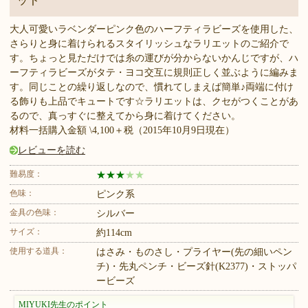
ット
大人可愛いラベンダーピンク色のハーフティラビーズを使用した、
さらりと身に着けられるスタイリッシュなラリエットのご紹介で
す。ちょっと見ただけでは糸の運びが分からないかんじですが、ハ
ーフティラビーズがタテ・ヨコ交互に規則正しく並ぶように編みま
す。同じことの繰り返しなので、慣れてしまえば簡単♪両端に付け
る飾りも上品でキュートです☆ラリエットは、クセがつくことがあ
るので、真っすぐに整えてから身に着けてください。
材料一括購入金額 \4,100＋税（2015年10月9日現在）
レビューを読む
難易度：
★
★
★
★
★
色味：
ピンク系
金具の色味：
シルバー
サイズ：
約114cm
使用する道具：
はさみ・ものさし・プライヤー(先の細いペン
チ)・先丸ペンチ・ビーズ針(K2377)・ストッパ
ービーズ
MIYUKI先生のポイント