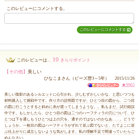
このレビューにコメントする。
10
このレビューは...
きらりポイント
【その他】
美しい
ひなこまさん（ビーズ歴3～5年） 2015/11/26
★9965
美しい陰影のあるシルエットに心引かれ、少しむずかしいかな、と思いつつも
材料購入して挑戦中です。作り方の説明図ですが、ひとつ目の図から、二つ目
の図に行こうとすると斜めに糸が渡ってしまうような。。私もまだ、試行錯誤
中です。もしかしたら、ひとつ目の図は二つのハーフティラの穴について、ひ
とつは下を通しもうひとつは上の穴を、通すのではないのかなあ……。どうで
しょうか。一枚目の図はハーフティラがずれて並ぶ図でないと、たてよこに並
ぶ仕上がりに成立しないような気がします。私の理解不足で間違っていたらご
めんなさい。