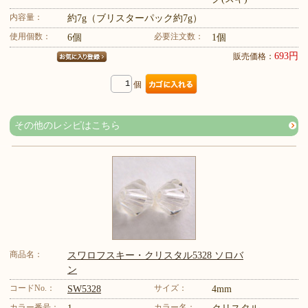
内容量：
約7g（ブリスターパック約7g）
使用個数：
必要注文数：
6個
1個
693円
販売価格：
個
その他のレシピはこちら
商品名：
スワロフスキー・クリスタル5328 ソロバ
ン
コードNo.：
サイズ：
SW5328
4mm
カラー番号：
カラー名：