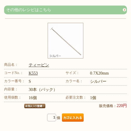
その他のレシピはこちら
商品名：
ティーピン
コードNo.：
サイズ：
K553
0.7X20mm
カラー番号：
カラー名：
S
シルバー
内容量：
30本（パック）
使用個数：
必要注文数：
16個
1個
220円
販売価格：
個