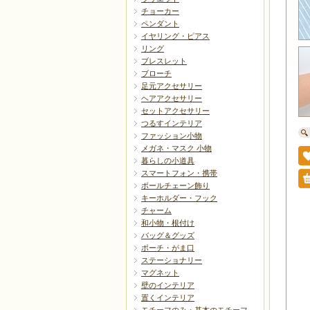
チョーカー
ペンダント
イヤリング・ピアス
リング
ブレスレット
ブローチ
足元アクセサリー
ヘアアクセサリー
セットアクセサリー
つるすインテリア
ファッション小物
メガネ・マスク 小物
暮らしの小道具
スマートフォン・携帯
ボールチェーン飾り
キーホルダー・フック
チャーム
和小物・根付け
バッグ＆グッズ
ポーチ・がま口
ステーショナリー
マグネット
壁のインテリア
置くインテリア