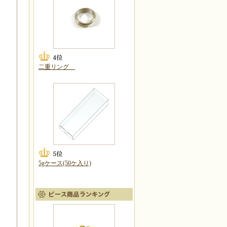
二重リング
5gケース(50ケ入り)