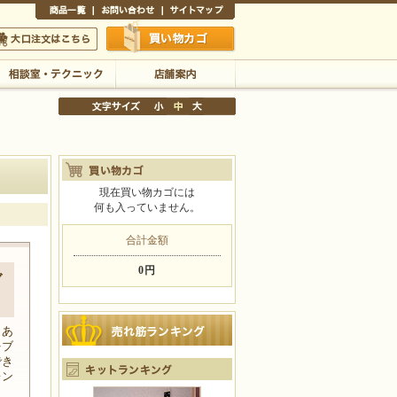
商品一覧
お問い合わせ
サイトマップ
買い物かご
口注文はこちら
相談室・テクニック
店舗案内
現在買い物カゴには
何も入っていません。
文字サイズの変更
小
中
大
合計金額
0円
ブ
もあ
をブ
でき
レン