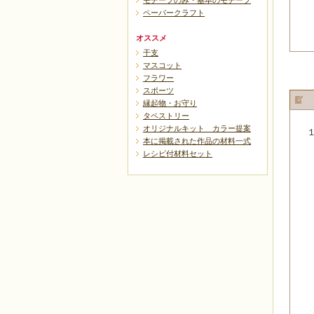
モチーフのみ・基本のモチーフ
ペーパークラフト
オススメ
干支
マスコット
フラワー
スポーツ
縁起物・お守り
タペストリー
オリジナルキット カラー提案
本に掲載された作品の材料一式
レシピ付材料セット