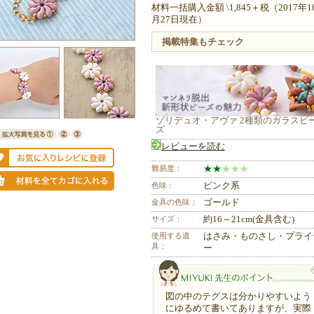
材料一括購入金額 \1,845＋税（2017年1
月27日現在）
掲載特集もチェック
ゾリデュオ・アヴァ 2種類のガラスビ
ズ
レビューを読む
難易度：
★
★
★
★
★
色味：
ピンク系
金具の色味：
ゴールド
サイズ：
約16～21cm(金具含む)
使用する道
はさみ・ものさし・プライ
具：
ー
図の中のテグスは分かりやすいよう
にゆるめて書いてありますが、実際