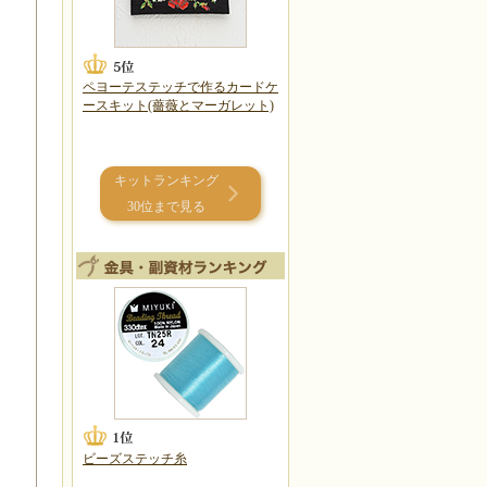
ペヨーテステッチで作るカードケ
ースキット(薔薇とマーガレット)
キットランキング
30位まで見る
ビーズステッチ糸