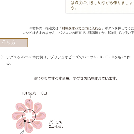
は適度に引きしめながら作りましょ
う。
MIYUKI先生のポイント
※材料の一括注文は「
材料をすべてカゴに入れる
」ボタンを押してく
レシピは含まれません、パソコンの画面でご確認頂くか、印刷してお使い
１）
テグスを20cm×8本に切り、ゾリデュオビーズでパーツA・B・C・Dを各2コ作
る。