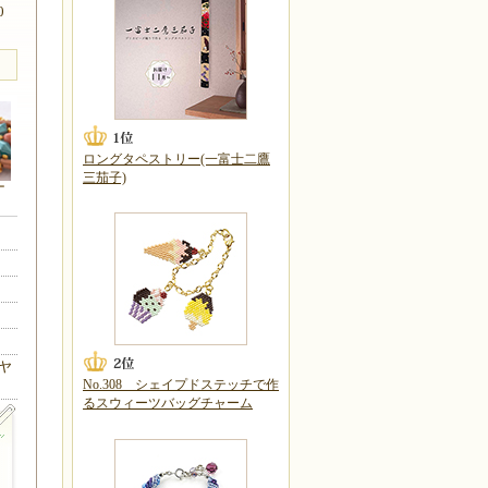
0
ロングタペストリー(一富士二鷹
三茄子)
ー
ヤ
No.308 シェイプドステッチで作
るスウィーツバッグチャーム