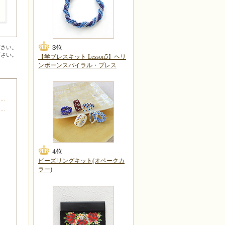
ださい。
下さい。
【学ブレスキット Lesson5】ヘリ
ンボーンスパイラル・ブレス
ビーズリングキット(オペークカ
ラー)