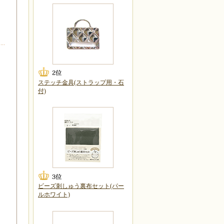
。
ステッチ金具(ストラップ用・石
付)
ビーズ刺しゅう裏布セット(パー
ルホワイト)