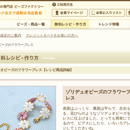
・アクセサリーの専門店
 改定のご案内
クレジットカードをお使いの方へ
ビーズのフラワーブレス
ご利用方法
 5,000円以上のご注文で送料は当店が負担いたします
の専門店 ビーズファクトリー 5,000円以上のご注文で送料は当店が負担いたします
会員マイページ
お気に入りリスト
大
ビーズ・商品一覧
無料レシピ・作り方
トレンド特集
ュオビーズのフラワーブレス【レシピ商品詳細】
ゾリデュオビーズのフラワー
レス
表面はぷっくり、裏面は平らで、左右
る、花びらのようなゾリデュオビーズ
レスに仕上げました。とっても簡単に
るので、ピアスにしたり、いろいろア
ジしてくださいね。