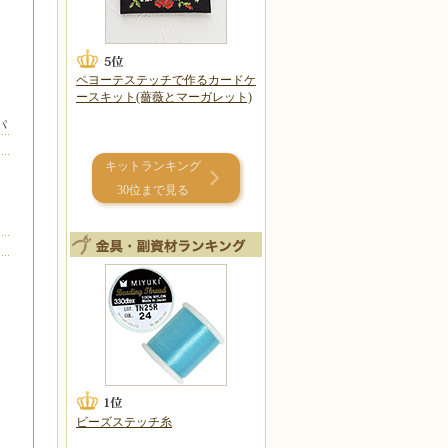
ペヨーテステッチで作るカードケ
ースキット(薔薇とマーガレット)
パ
キットランキング
30位まで見る
ビーズステッチ糸