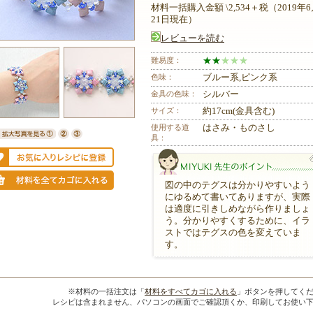
材料一括購入金額 \2,534＋税（2019年
21日現在）
レビューを読む
難易度：
★
★
★
★
★
色味：
ブルー系,ピンク系
金具の色味：
シルバー
サイズ：
約17cm(金具含む)
使用する道
はさみ・ものさし
具：
図の中のテグスは分かりやすいよう
にゆるめて書いてありますが、実際
は適度に引きしめながら作りましょ
う。分かりやすくするために、イラ
ストではテグスの色を変えていま
す。
MIYUKI先生のポイント
※材料の一括注文は「
材料をすべてカゴに入れる
」ボタンを押してく
レシピは含まれません、パソコンの画面でご確認頂くか、印刷してお使い