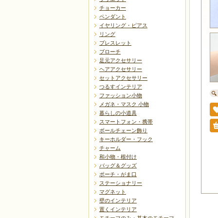
チョーカー
ペンダント
イヤリング・ピアス
リング
ブレスレット
ブローチ
足元アクセサリー
ヘアアクセサリー
セットアクセサリー
つるすインテリア
ファッション小物
メガネ・マスク 小物
暮らしの小道具
スマートフォン・携帯
ボールチェーン飾り
キーホルダー・フック
チャーム
和小物・根付け
バッグ＆グッズ
ポーチ・がま口
ステーショナリー
マグネット
壁のインテリア
置くインテリア