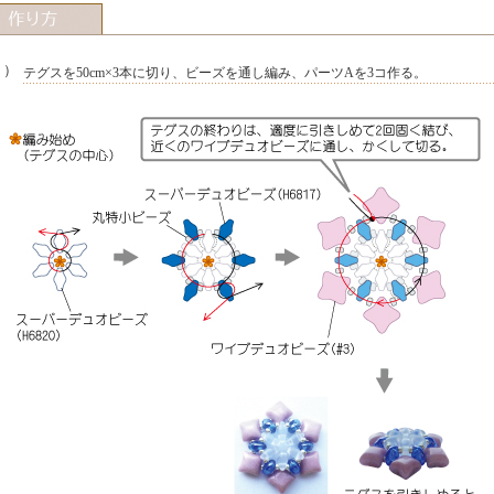
１）
テグスを50cm×3本に切り、ビーズを通し編み、パーツAを3コ作る。