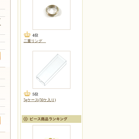
イ
ー
二重リング
5gケース(50ケ入り)