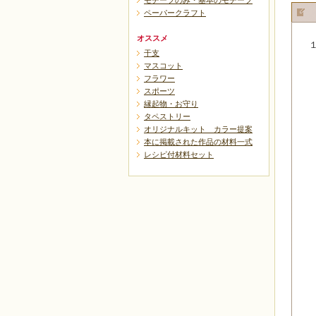
モチーフのみ・基本のモチーフ
ペーパークラフト
オススメ
干支
マスコット
フラワー
スポーツ
縁起物・お守り
タペストリー
オリジナルキット カラー提案
本に掲載された作品の材料一式
レシピ付材料セット