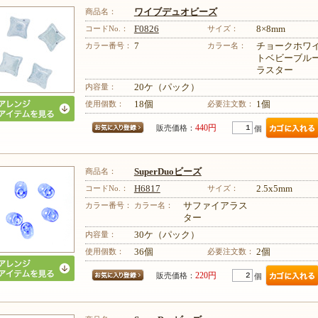
商品名：
ワイブデュオビーズ
コードNo.：
F0826
サイズ：
8×8mm
カラー番号：
7
カラー名：
チョークホワ
トベビーブル
ラスター
内容量：
20ケ（パック）
使用個数：
18個
必要注文数：
1個
440円
販売価格：
個
商品名：
SuperDuoビーズ
コードNo.：
H6817
サイズ：
2.5x5mm
カラー番号：
カラー名：
サファイアラス
ター
内容量：
30ケ（パック）
使用個数：
36個
必要注文数：
2個
220円
販売価格：
個