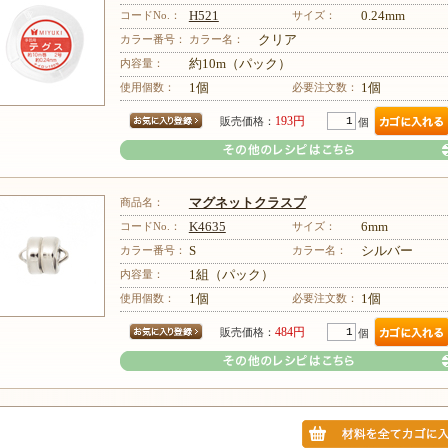
コードNo.：
H521
サイズ：
0.24mm
カラー番号：
カラー名：
クリア
内容量：
約10m（パック）
その他のレシピはこちら
使用個数：
1個
必要注文数：
1個
193円
販売価格：
個
商品名：
マグネットクラスプ
コードNo.：
K4635
サイズ：
6mm
カラー番号：
S
カラー名：
シルバー
内容量：
1組（パック）
その他のレシピはこちら
使用個数：
1個
必要注文数：
1個
484円
販売価格：
個