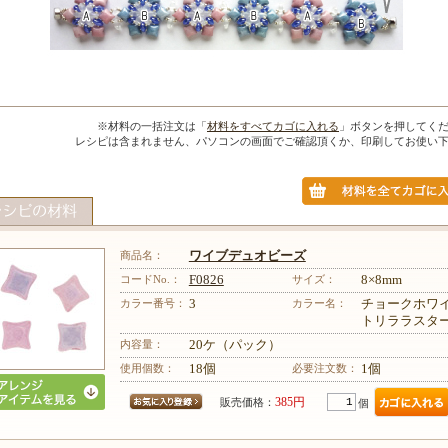
※材料の一括注文は「
材料をすべてカゴに入れる
」ボタンを押してく
レシピは含まれません、パソコンの画面でご確認頂くか、印刷してお使い
商品名：
ワイブデュオビーズ
コードNo.：
F0826
サイズ：
8×8mm
カラー番号：
3
カラー名：
チョークホワ
トリララスタ
内容量：
20ケ（パック）
使用個数：
18個
必要注文数：
1個
385円
販売価格：
個