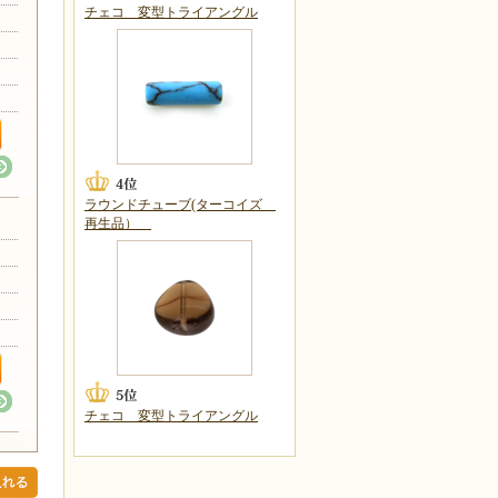
チェコ 変型トライアングル
ラウンドチューブ(ターコイズ
再生品）
チェコ 変型トライアングル