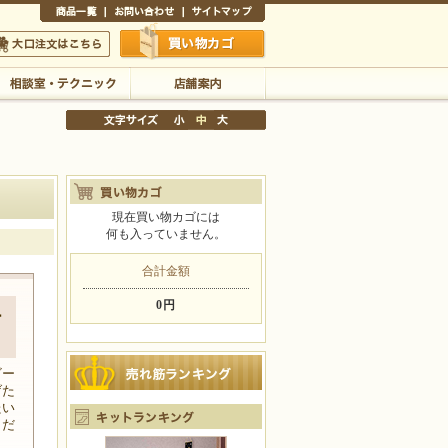
商品一覧
お問い合わせ
サイトマップ
買い物かご
口注文はこちら
相談室・テクニック
店舗案内
現在買い物カゴには
何も入っていません。
文字サイズの変更
小
中
大
合計金額
0円
ー
ビー
げた
たい
くだ