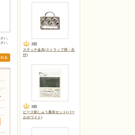
ださい。
下さい。
ステッチ金具(ストラップ用・石
付)
イ
ー
ビーズ刺しゅう裏布セット(パー
ルホワイト)