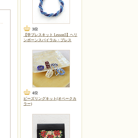
【学ブレスキット Lesson5】ヘリ
ンボーンスパイラル・ブレス
ビーズリングキット(オペークカ
ラー)