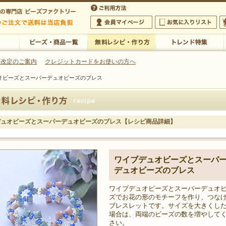
・アクセサリーの専門店
 改定のご案内
クレジットカードをお使いの方へ
オビーズとスーパーデュオビーズのブレス
ご利用方法
 5,000円以上のご注文で送料は当店が負担いたします
の専門店 ビーズファクトリー 5,000円以上のご注文で送料は当店が負担いたします
会員マイページ
お気に入りリスト
大
ビーズ・商品一覧
無料レシピ・作り方
トレンド特集
デュオビーズとスーパーデュオビーズのブレス【レシピ商品詳細】
ワイブデュオビーズとスーパ
デュオビーズのブレス
ワイブデュオビーズとスーパーデュオ
ズでお花の形のモチーフを作り、つな
ブレスレットです。サイズを大きくし
場合は、両端のビーズの数を増やして
さい。