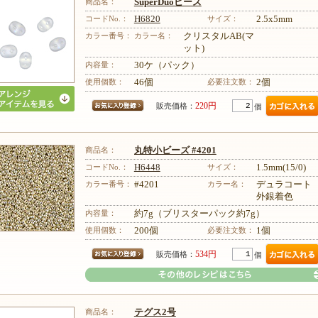
商品名：
SuperDuoビーズ
コードNo.：
H6820
サイズ：
2.5x5mm
カラー番号：
カラー名：
クリスタルAB(マ
ット)
内容量：
30ケ（パック）
使用個数：
46個
必要注文数：
2個
220円
販売価格：
個
商品名：
丸特小ビーズ #4201
コードNo.：
H6448
サイズ：
1.5mm(15/0)
カラー番号：
#4201
カラー名：
デュラコー
外銀着色
内容量：
約7g（ブリスターパック約7g）
使用個数：
200個
必要注文数：
1個
534円
販売価格：
個
商品名：
テグス2号