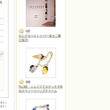
6月
ロングタペストリー(一富士二鷹
三茄子)
No.308 シェイプドステッチで作
るスウィーツバッグチャーム
ださい。
下さい。