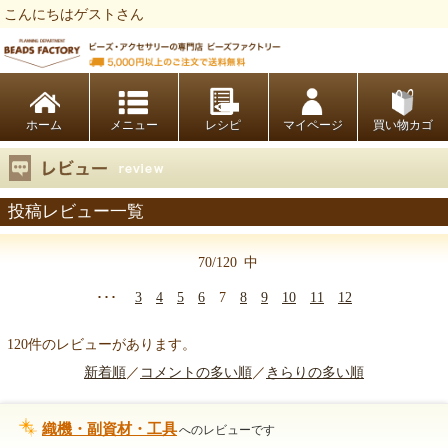
こんにちはゲストさん
ビーズファクトリー ビーズ・パーツ・金具など・アクセサリーの専門店
ホーム
レシピ
マイページ
買い物カゴ
投稿レビュー一覧
70/120
中
･･･
3
4
5
6
7
8
9
10
11
12
120件のレビューがあります。
新着順
／
コメントの多い順
／
きらりの多い順
織機・副資材・工具
へのレビューです