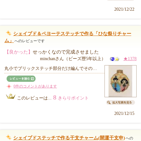
2021/12/22
シェイプド＆ペヨーテステッチで作る「ひな祭りチャー
ム」
へのレビューです
【良かった】
せっかくなので完成させました
minchanさん（ビーズ歴5年以上）
★1378
丸小でブリックステッチ部分だけ編んでその…
0件のコメントがあります
8
このレビューは...
きらりポイント
2021/12/15
シェイプドステッチで作る干支チャーム(開運干支申)
への