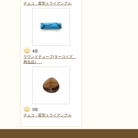
チェコ 変型トライアングル
ラウンドチューブ(ターコイズ
再生品）
チェコ 変型トライアングル