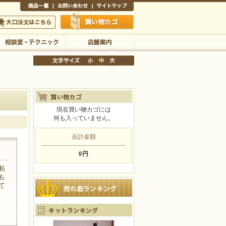
商品一覧
お問い合わせ
サイトマップ
買い物かご
口注文はこちら
相談室・テクニック
店舗案内
現在買い物カゴには
何も入っていません。
文字サイズの変更
小
中
大
合計金額
0円
粘
も
て