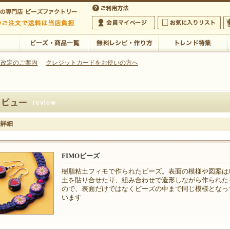
・アクセサリーの専門店
 改定のご案内
クレジットカードをお使いの方へ
ご利用方法
 5,000円以上のご注文で送料は当店が負担いたします
の専門店 ビーズファクトリー 5,000円以上のご注文で送料は当店が負担いたします
会員マイページ
お気に入りリスト
大
ビーズ・商品一覧
無料レシピ・作り方
トレンド特集
ー詳細
FIMOビーズ
樹脂粘土フィモで作られたビーズ。表面の模様や図案は
土を貼り合せたり、組み合わせで造形しながら作られた
ので、表面だけではなくビーズの中まで同じ模様となっ
います