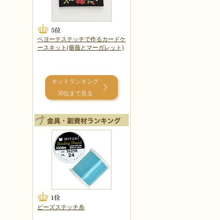
ペヨーテステッチで作るカードケ
ースキット(薔薇とマーガレット)
キットランキング
30位まで見る
ビーズステッチ糸