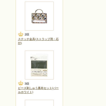
ステッチ金具(ストラップ用・石
付)
ビーズ刺しゅう裏布セット(パー
ルホワイト)