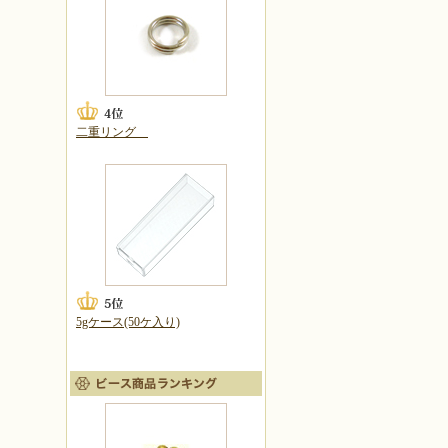
二重リング
5gケース(50ケ入り)