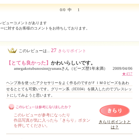
0/0
中
1
レビューコメントがあります
ューに対するお客様のコメントをお待ちしております。
27
このレビューは...
きらりポイント
【とても良かった】
かわいらしいです。
amegakotubunosinnjyunaraさん（ビーズ歴1年未満） 2009/04/06
★457
ヘンプ糸を使ったアクセサリーをよく作るのですがＦＩＭＯビーズをあわ
せるととても可愛いです。グリーン系（H3104）を購入したのでブレスレッ
トにしてみようと思います。
このレビューが参考になったり
作品写真が気に入ったら「きらり」ボタン
きらりポイントと
を押してください。
は？