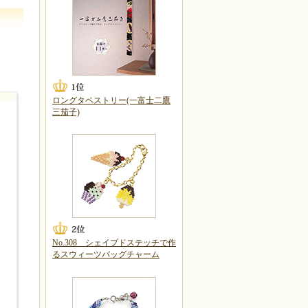
ロングタペストリー(一富士二鷹
三茄子)
No.308 シェイプドステッチで作
るスウィーツバッグチャーム