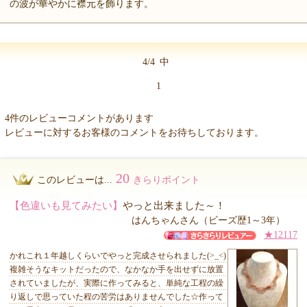
の波が華やかに襟元を飾ります。
4/4
中
1
4件のレビューコメントがあります
レビューに対するお客様のコメントをお待ちしております。
20
このレビューは...
きらりポイント
【色違いも見てみたい】
やっと出来ました～！
はんちゃんさん（ビーズ歴1～3年）
★12117
かれこれ１年越しくらいでやっと完成させられました(>_<)
複雑そうなキットだったので、なかなか手を出せずに放置
されていましたが、実際に作ってみると、単純な工程の繰
り返しで思っていた程の苦労はありませんでした☆作って