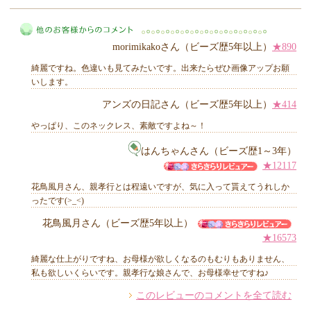
MIYUKI先生からのコメント
morimikakoさん（ビーズ歴5年以上）
★890
綺麗ですね。色違いも見てみたいです。出来たらぜひ画像アップお願
いします。
アンズの日記さん（ビーズ歴5年以上）
★414
他のお客様からのコメント
やっぱり、このネックレス、素敵ですよね～！
はんちゃんさん（ビーズ歴1～3年）
★12117
花鳥風月さん、親孝行とは程遠いですが、気に入って貰えてうれしか
ったです(>_<)
花鳥風月さん（ビーズ歴5年以上）
★16573
綺麗な仕上がりですね、お母様が欲しくなるのもむりもありません、
私も欲しいくらいです。親孝行な娘さんで、お母様幸せですね♪
このレビューのコメントを全て読む