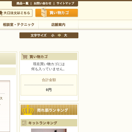
商品一覧
お問い合わせ
サイトマップ
買い物かご
口注文はこちら
相談室・テクニック
店舗案内
現在買い物カゴには
何も入っていません。
文字サイズの変更
小
中
大
合計金額
0円
ス
。