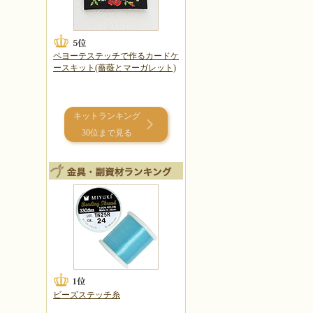
ペヨーテステッチで作るカードケ
ースキット(薔薇とマーガレット)
キットランキング
30位まで見る
ビーズステッチ糸