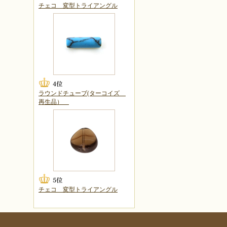
チェコ 変型トライアングル
ラウンドチューブ(ターコイズ
再生品）
チェコ 変型トライアングル