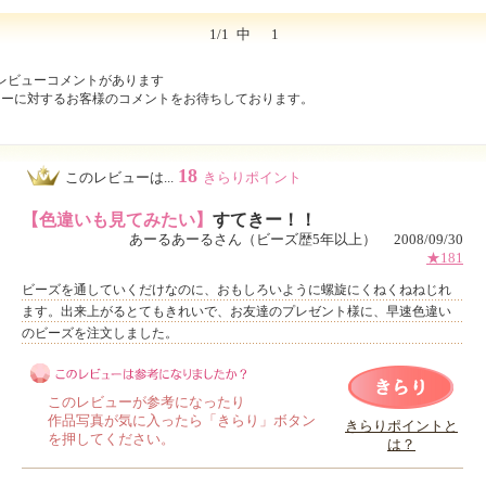
1/1
中
1
レビューコメントがあります
ューに対するお客様のコメントをお待ちしております。
18
このレビューは...
きらりポイント
【色違いも見てみたい】
すてきー！！
あーるあーるさん（ビーズ歴5年以上） 2008/09/30
★181
ビーズを通していくだけなのに、おもしろいように螺旋にくねくねねじれ
ます。出来上がるとてもきれいで、お友達のプレゼント様に、早速色違い
のビーズを注文しました。
このレビューが参考になったり
作品写真が気に入ったら「きらり」ボタン
きらりポイントと
を押してください。
は？