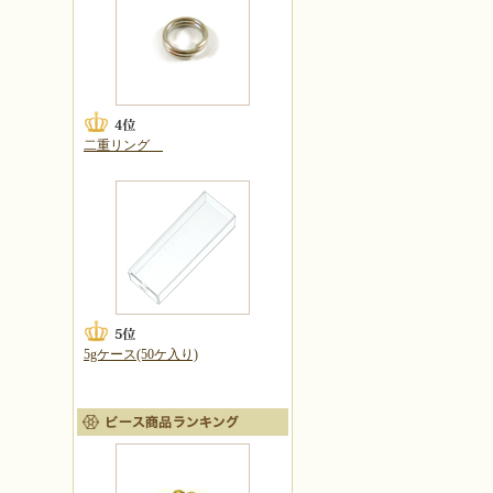
二重リング
5gケース(50ケ入り)