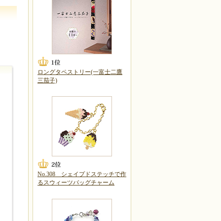
ロングタペストリー(一富士二鷹
三茄子)
No.308 シェイプドステッチで作
るスウィーツバッグチャーム