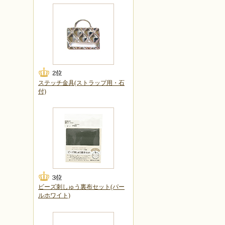
ステッチ金具(ストラップ用・石
付)
ビーズ刺しゅう裏布セット(パー
ルホワイト)