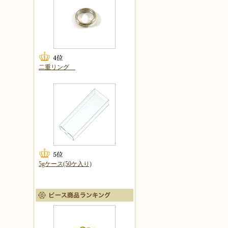
二重リング
5gケース(50ケ入り)