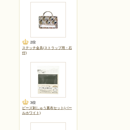
ステッチ金具(ストラップ用・石
付)
ビーズ刺しゅう裏布セット(パー
ルホワイト)