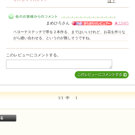
は？
このレビューは参考になりましたか？
まめひろさん
★22685
ペヨーテステッチで帯を２本作る、まではいいけれど、お花を作りな
がら縫い合わせる、というのが難しそうですね。
このレビューにコメントする。
他のお客様からのコメント
1/1
中
1