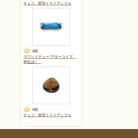
チェコ 変型トライアングル
ラウンドチューブ(ターコイズ
再生品）
チェコ 変型トライアングル