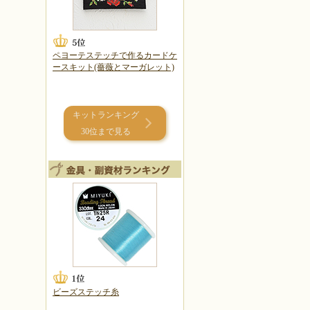
ペヨーテステッチで作るカードケ
ースキット(薔薇とマーガレット)
キットランキング
30位まで見る
ビーズステッチ糸