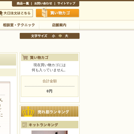
商品一覧
お問い合わせ
サイトマップ
買い物かご
口注文はこちら
相談室・テクニック
店舗案内
現在買い物カゴには
何も入っていません。
文字サイズの変更
小
中
大
合計金額
0円
ん
ョ
ピ
に
。