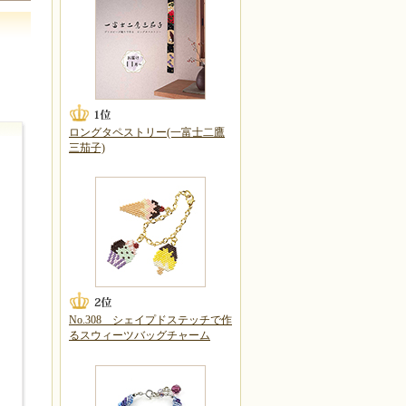
ロングタペストリー(一富士二鷹
三茄子)
No.308 シェイプドステッチで作
るスウィーツバッグチャーム