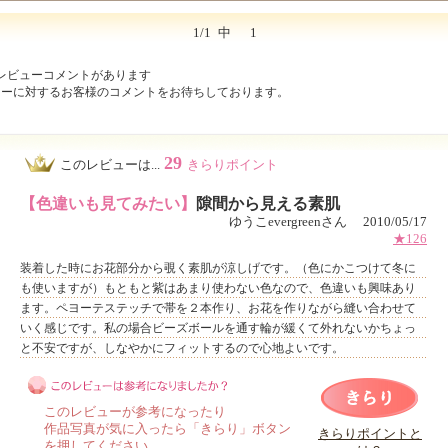
1/1
中
1
レビューコメントがあります
ューに対するお客様のコメントをお待ちしております。
29
このレビューは...
きらりポイント
【色違いも見てみたい】
隙間から見える素肌
ゆうこevergreenさん 2010/05/17
★126
装着した時にお花部分から覗く素肌が涼しげです。（色にかこつけて冬に
も使いますが）もともと紫はあまり使わない色なので、色違いも興味あり
ます。ペヨーテステッチで帯を２本作り、お花を作りながら縫い合わせて
いく感じです。私の場合ビーズボールを通す輪が緩くて外れないかちょっ
と不安ですが、しなやかにフィットするので心地よいです。
このレビューが参考になったり
作品写真が気に入ったら「きらり」ボタン
きらりポイントと
を押してください。