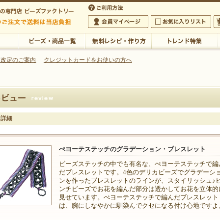
・アクセサリーの専門店
 改定のご案内
クレジットカードをお使いの方へ
ご利用方法
 5,000円以上のご注文で送料は当店が負担いたします
の専門店 ビーズファクトリー 5,000円以上のご注文で送料は当店が負担いたします
会員マイページ
お気に入りリスト
大
ビーズ・商品一覧
無料レシピ・作り方
トレンド特集
ー詳細
ぺヨーテステッチのグラデーション・ブレスレット
ビーズステッチの中でも有名な、ぺヨーテステッチで編
だブレスレットです。4色のデリカビーズでグラデーシ
ンを作ったブレスレットのラインが、スタイリッシュ♪
ンチビーズでお花を編んだ部分は透かしてお花を立体的
見せています。ぺヨーテステッチで編んだブレスレット
は、腕にしなやかに馴染んでクセになる付け心地ですよ