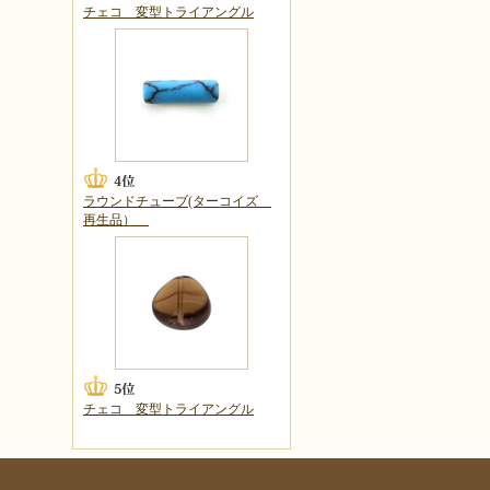
チェコ 変型トライアングル
ラウンドチューブ(ターコイズ
再生品）
チェコ 変型トライアングル