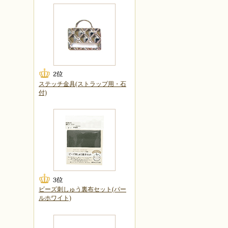
ステッチ金具(ストラップ用・石
付)
ビーズ刺しゅう裏布セット(パー
ルホワイト)