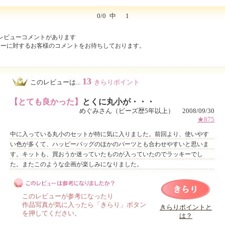
0/0
中
1
レビューコメントがあります
ューに対するお客様のコメントをお待ちしております。
13
このレビューは...
きらりポイント
【とても良かった】
とくに丸小が・・・
めぐみさん（ビーズ歴5年以上） 2008/09/30
★875
中に入っている丸小のセットが特に気に入りました。前回より、使いやす
い色が多くて、ハッピーバッグのほかのパーツとも合わせやすいと思いま
す。キットも、買おうか迷っていたものが入っていたのでラッキーでし
た。またこのような企画が楽しみになりました。
このレビューが参考になったり
作品写真が気に入ったら「きらり」ボタン
きらりポイントと
を押してください。
は？