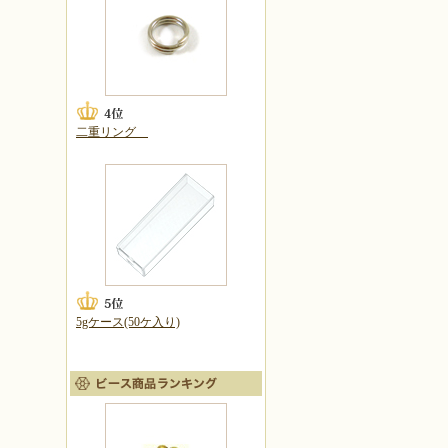
二重リング
5gケース(50ケ入り)