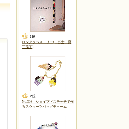
ロングタペストリー(一富士二鷹
三茄子)
No.308 シェイプドステッチで作
るスウィーツバッグチャーム