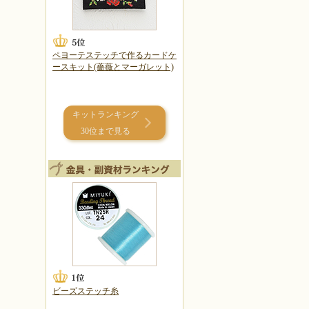
ペヨーテステッチで作るカードケ
ースキット(薔薇とマーガレット)
キットランキング
30位まで見る
ビーズステッチ糸