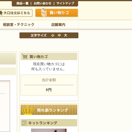
商品一覧
お問い合わせ
サイトマップ
買い物かご
口注文はこちら
相談室・テクニック
店舗案内
現在買い物カゴには
何も入っていません。
文字サイズの変更
小
中
大
合計金額
0円