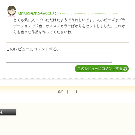
このレビューは参考になりましたか？
とても気に入っていただけたようでうれしいです。丸小ビーズはグラ
デーションで12色、オススメカラーばかりをセットしました。これか
らも色々な作品を作ってくださいね。
このレビューにコメントする。
MIYUKI先生からのコメント
0/0
中
1