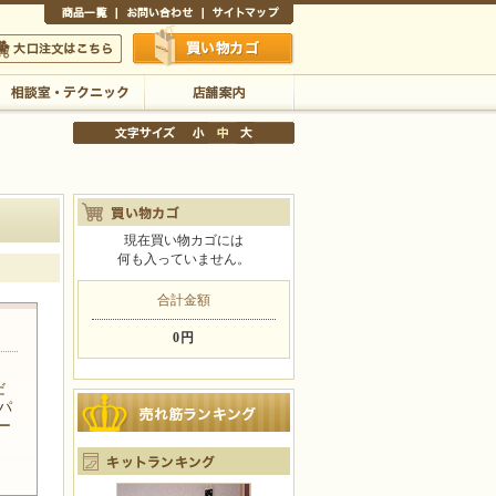
商品一覧
お問い合わせ
サイトマップ
買い物かご
口注文はこちら
相談室・テクニック
店舗案内
現在買い物カゴには
何も入っていません。
文字サイズの変更
小
中
大
合計金額
0円
だ
パ
ー