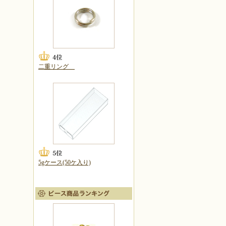
二重リング
5gケース(50ケ入り)