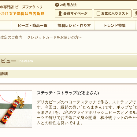
・アクセサリーの専門店
 改定のご案内
クレジットカードをお使いの方へ
ご利用方法
 5,000円以上のご注文で送料は当店が負担いたします
の専門店 ビーズファクトリー 5,000円以上のご注文で送料は当店が負担いたします
会員マイページ
お気に入りリスト
大
ビーズ・商品一覧
無料レシピ・作り方
トレンド特集
ー詳細
ステッチ・ストラップ(だるまさん)
デリカビーズのぺヨーテステッチで作る、ストラップで
す。今回は、縁起の良い｢だるまさん｣です。ポップな｢
るまさん｣を、2色のファイアポリッシュビーズとメタル
ーツの飾りでお洒落に変身☆開運 和小物キットのチャ
ムとの相性も良いですよ。