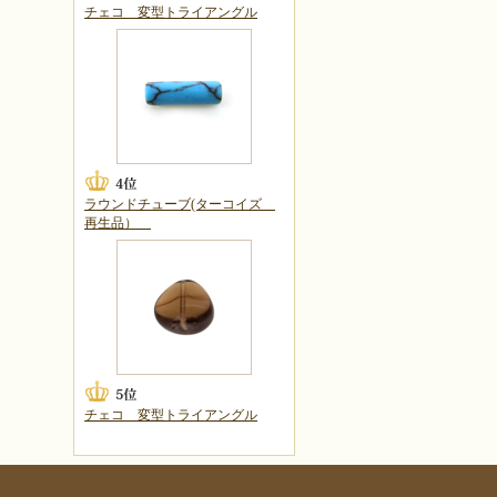
チェコ 変型トライアングル
ラウンドチューブ(ターコイズ
再生品）
チェコ 変型トライアングル