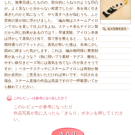
した。無事完成したものの、部分的にうねりのような凹凸
が。よく見ないと分からない程度でしたが、糸を強く引き
過ぎたのかと気になって、やり直すべきか悩むうち、ふと
苦肉の策が頭に浮かびました。「編み物はスチームアイロ
ンでヨレを直して仕上げるよね。ステッチ糸もナイロン製
だから同じ効果があるのでは？」早速実験。アイロン本体
は浮かして蒸気だけ当て、指で形を整えると…、なんと！
期待通りのフラットさに。蒸気が乾いた後は、全体に少し
固めに締まった気がします。これは、編み物同様に整形効
果があったような？（熱に弱いプラ素材・テグス、酸化し
やすい銀引きビーズ等には蒸気を当てない方が良さそうで
すが。）ペヨーテステッチにスチームアイロンは有効か無
効か反則か、ご意見をいただければ幸いです。※試される
場合、スチーム直後の作品は高温ですので一呼吸置いてか
ら触れてください。
このレビューが参考になったり
作品写真が気に入ったら「きらり」ボタンを押してくださ
い。