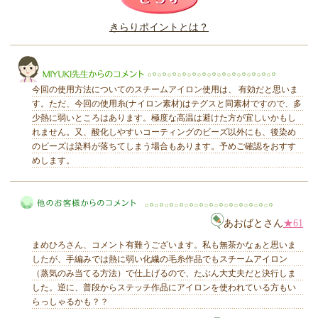
このレビューは参考になりましたか？
きらりポイントとは？
きらり
今回の使用方法についてのスチームアイロン使用は、 有効だと思いま
す。ただ、今回の使用糸(ナイロン素材)はテグスと同素材ですので、多
少熱に弱いところはあります。極度な高温は避けた方が宜しいかもし
れません。又、酸化しやすいコーティングのビーズ以外にも、後染め
のビーズは染料が落ちてしまう場合もあります。予めご確認をおすす
めします。
MIYUKI先生からのコメント
あおばとさん
★61
まめひろさん、コメント有難うございます。私も無茶かなぁと思いま
したが、手編みでは熱に弱い化繊の毛糸作品でもスチームアイロン
（蒸気のみ当てる方法）で仕上げるので、たぶん大丈夫だと決行しま
した。逆に、普段からステッチ作品にアイロンを使われている方もい
他のお客様からのコメント
らっしゃるかも？？