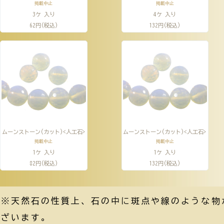
掲載中止
掲載中止
3ケ 入り
4ケ 入り
62円(税込)
132円(税込)
ムーンストーン(カット)<人工石>
ムーンストーン(カット)<人工石>
掲載中止
掲載中止
1ケ 入り
1ケ 入り
82円(税込)
132円(税込)
※天然石の性質上、石の中に斑点や線のような物
ざいます。