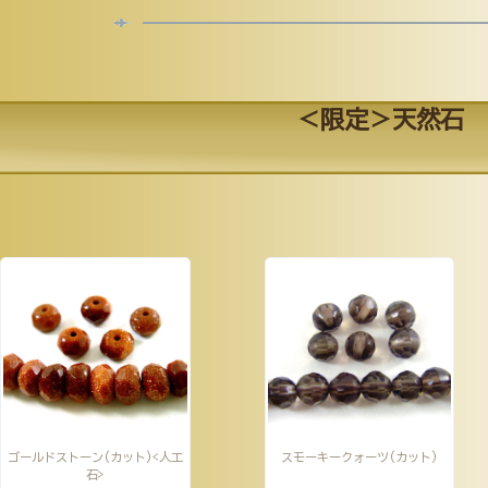
＜限定＞天然石
ゴールドストーン(カット)<人工
スモーキークォーツ(カット)
石>