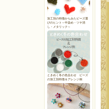
加工別の特徴からみたビーズ選
びのヒント～中染め・ツヤ消
し・メタリック～
ときめく冬の色合わせ ビーズ
の加工別特徴＆アレンジ例