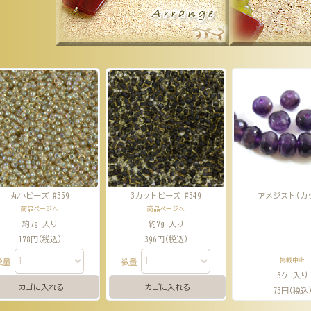
丸小ビーズ #359
3カットビーズ #349
アメジスト(カ
商品ページへ
商品ページへ
約7g 入り
約7g 入り
178円(税込)
396円(税込)
掲載中止
数量
数量
3ケ 入り
73円(税込