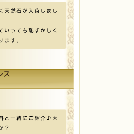
く天然石が入荷しまし
ていっても恥ずかしく
ります。
レス
料と一緒にご紹介♪天
か？