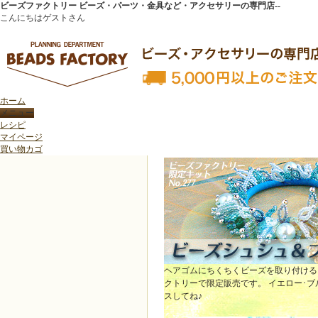
ビーズファクトリー ビーズ・パーツ・金具など・アクセサリーの専門店--
こんにちはゲストさん
ホーム
トップページ
>
新商品紹介
>
ビーズシュシュ＆ブレスレット
レシピ
マイページ
買い物カゴ
ビーズシュシュ＆ブレスレット
ヘアゴムにちくちくビーズを取り付ける
クトリーで限定販売です。 イエロー･ブ
スしてね♪