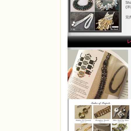
Sh
(
完