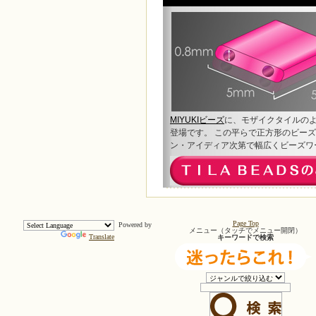
MIYUKIビーズ
に、モザイクタイルの
登場です。 この平らで正方形のビー
ン・アイディア次第で幅広くビーズワ
Page Top
Powered by
メニュー（タッチでメニュー開閉）
Translate
キーワードで検索