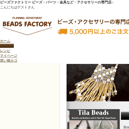
ビーズファクトリー ビーズ・パーツ・金具など・アクセサリーの専門店--
こんにちはゲストさん
ホーム
トップページ
>
新商品紹介
>
ティラビーズ のレシピ集（洋書）のご案内
レシピ
マイページ
買い物カゴ
ティラビーズ のレシピ集（洋書）のご案内
Bra