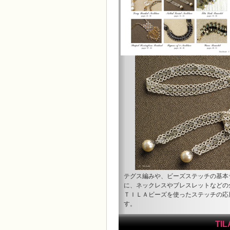
テグス編みや、ビーズステッチの基本
に、ネックレスやブレスレットなどの
ＴＩＬＡビーズを使ったステッチの応
す。
TI