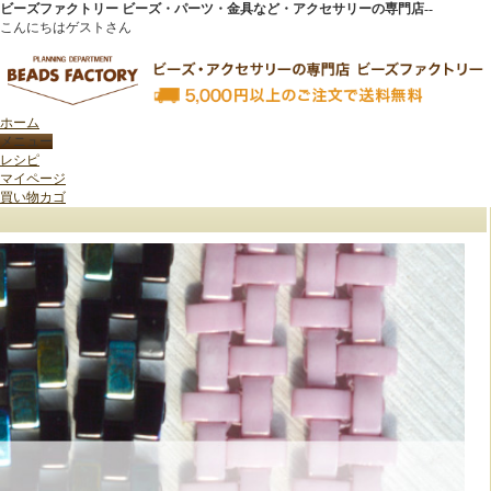
ビーズファクトリー ビーズ・パーツ・金具など・アクセサリーの専門店--
こんにちはゲストさん
ホーム
レシピ
トップページ
>
特集/新商品案内
>
作り方でこんなに変わる 不思議な ハーフティラビーズ
マイページ
買い物カゴ