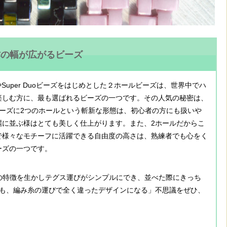
作の幅が広がるビーズ
ds®やSuper Duoビーズをはじめとした２ホールビーズは、世界中でハ
楽しむ方に、最も選ばれるビーズの一つです。その人気の秘密は、
ビーズに2つのホールという斬新な形態は、初心者の方にも扱いや
麗に並ぶ様はとても美しく仕上がります。また、2ホールだからこ
で様々なモチーフに活躍できる自由度の高さは、熟練者でも心をく
ーズの一つです。
ホールの特徴を生かしテグス運びがシンプルにでき、並べた際にきっち
も、編み糸の運びで全く違ったデザインになる」不思議をぜひ、