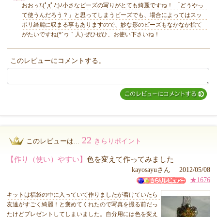
おおぅΣ(ﾟдﾟﾉ;)ﾉ小さなビーズの写りがとても綺麗ですね！ 「どうやっ
て使うんだろう？」と思ってしまうビーズでも、場合によってはスッ
ポリ綺麗に収まる事もありますので、妙な形のビーズもなかなか捨て
がたいですね(*´ヮ｀人) ぜひぜひ、お使い下さいね！
MIYUKI先生からのコメント
このレビューにコメントする。
22
このレビューは...
きらりポイント
【作り（使い）やすい】
色を変えて作ってみました
kayosayuさん 2012/05/08
★1676
キットは福袋の中に入っていて作りましたが着けていたら
友達がすごく綺麗！と褒めてくれたので写真を撮る前だっ
たけどプレゼントしてしまいました。自分用には色を変え