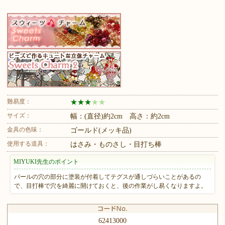
難易度：
★
★
★
★
★
サイズ：
幅：(直径)約2cm 高さ：約2cm
金具の色味：
ゴールド(メッキ品)
使用する道具：
はさみ・ものさし・目打ち棒
MIYUKI先生のポイント
パールの穴の部分に塗装が付着してテグスが通しづらいことがあるの
で、目打棒で穴を綺麗に開けておくと、後の作業がし易くなりますよ。
62413000