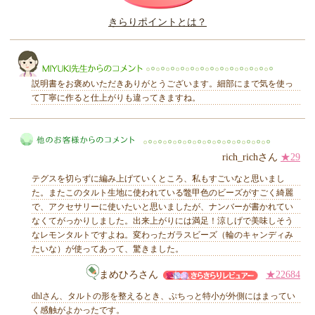
このレビューは参考になりましたか？
きらりポイントとは？
きらり
説明書をお褒めいただきありがとうございます。細部にまで気を使っ
て丁寧に作ると仕上がりも違ってきますね。
MIYUKI先生からのコメント
rich_richさん
★29
テグスを切らずに編み上げていくところ、私もすごいなと思いまし
た。またこのタルト生地に使われている鼈甲色のビーズがすごく綺麗
で、アクセサリーに使いたいと思いましたが、ナンバーが書かれてい
なくてがっかりしました。出来上がりには満足！涼しげで美味しそう
他のお客様からのコメント
なレモンタルトですよね。変わったガラスビーズ（輪のキャンディみ
たいな）が使ってあって、驚きました。
まめひろさん
★22684
dhlさん、タルトの形を整えるとき、ぷちっと特小が外側にはまってい
く感触がよかったです。