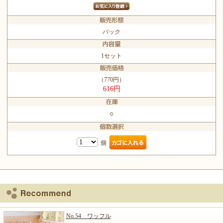
パック
1セット
（770円）
616円
○
個
No.54 ワッフル