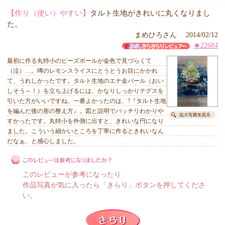
【作り（使い）やすい】
タルト生地がきれいに丸くなりまし
た。
まめひろさん 2014/02/12
★22684
最初に作る丸特小のビーズボールが金色で見づらくて
（泣）…。噂のレモンスライスにとうとうお目にかかれ
て、うれしかったです。タルト生地のエナ金パール（おい
しそう～！）を立ち上げるには、かなりしっかりテグスを
引いた方がいいですね。一番よかったのは、?『タルト生地
を編んだ後の形の整え方』。図と説明でバッチリわかりや
すかったです。丸特小を外側に出すと、きれいな円になり
ました。こういう細かいところを丁寧に作るときれいなん
だなぁ、と感心しました。
このレビューが参考になったり
作品写真が気に入ったら「きらり」ボタンを押してくださ
い。