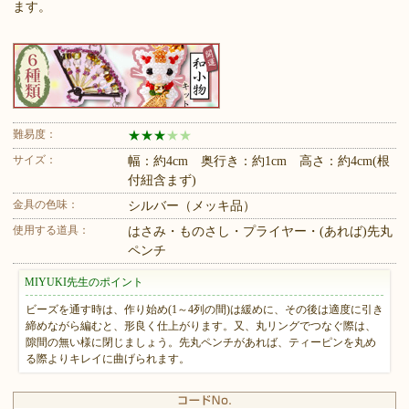
ます。
難易度：
★
★
★
★
★
サイズ：
幅：約4cm 奥行き：約1cm 高さ：約4cm(根
付紐含まず)
金具の色味：
シルバー（メッキ品）
使用する道具：
はさみ・ものさし・プライヤー・(あれば)先丸
ペンチ
MIYUKI先生のポイント
ビーズを通す時は、作り始め(1～4列の間)は緩めに、その後は適度に引き
締めながら編むと、形良く仕上がります。又、丸リングでつなぐ際は、
隙間の無い様に閉じましょう。先丸ペンチがあれば、ティーピンを丸め
る際よりキレイに曲げられます。