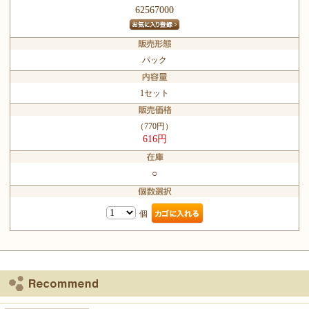
62567000
パック
1セット
（770円）
616円
○
個