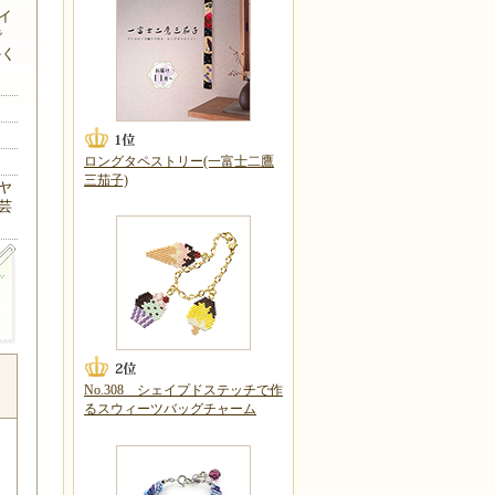
らイ
で
かく
ロングタペストリー(一富士二鷹
三茄子)
ヤ
芸
No.308 シェイプドステッチで作
るスウィーツバッグチャーム