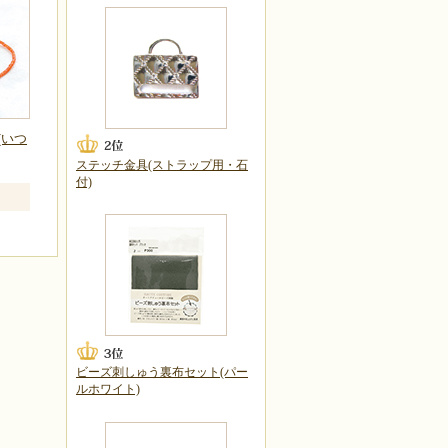
e(いつ
ステッチ金具(ストラップ用・石
付)
ビーズ刺しゅう裏布セット(パー
ルホワイト)