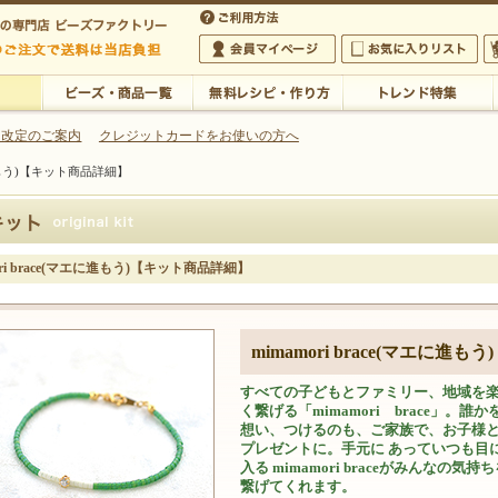
・アクセサリーの専門店
 改定のご案内
クレジットカードをお使いの方へ
エに進もう)【キット商品詳細】
ご利用方法
 5,000円以上のご注文で送料は当店が負担いたします
の専門店 ビーズファクトリー 5,000円以上のご注文で送料は当店が負担いたします
会員マイページ
お気に入りリスト
大
ビーズ・商品一覧
無料レシピ・作り方
トレンド特集
ori brace(マエに進もう)【キット商品詳細】
mimamori brace(マエに進もう)
すべての子どもとファミリー、地域を
く繋げる「mimamori brace」。誰か
想い、つけるのも、ご家族で、お子様
プレゼントに。手元に あっていつも目
入る mimamori braceがみんなの気持
繋げてくれます。