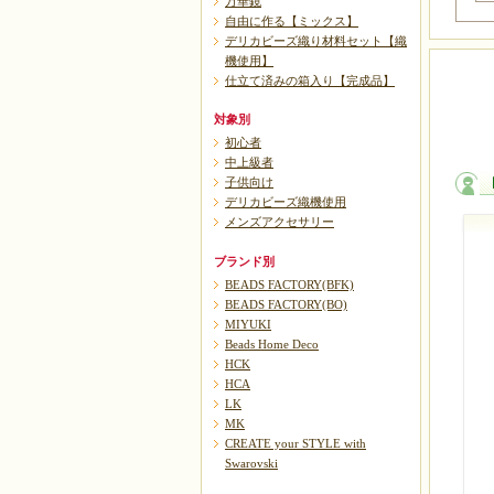
万華鏡
自由に作る【ミックス】
デリカビーズ織り材料セット【織
機使用】
仕立て済みの箱入り【完成品】
対象別
初心者
中上級者
子供向け
デリカビーズ織機使用
メンズアクセサリー
ブランド別
BEADS FACTORY(BFK)
BEADS FACTORY(BO)
MIYUKI
Beads Home Deco
HCK
HCA
LK
MK
CREATE your STYLE with
Swarovski