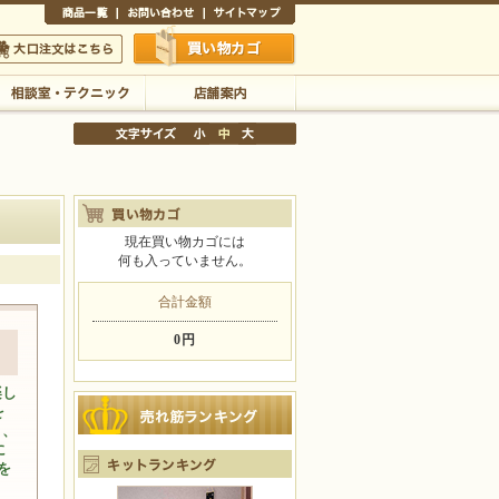
商品一覧
お問い合わせ
サイトマップ
買い物かご
口注文はこちら
相談室・テクニック
店舗案内
現在買い物カゴには
何も入っていません。
文字サイズの変更
小
中
大
合計金額
0円
楽し
を
と、
に
ちを