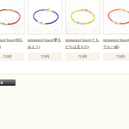
関連商品のご紹介
ori brace(BIG
mimamori brace(夢を
mimamori brace(とも
mimamori brac
)
みよう)
だちは宝もの)
でも一緒)
715円
715円
715円
715円