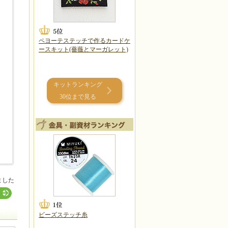
ペヨーテステッチで作るカードケ
ースキット(薔薇とマーガレット)
キットランキング
30位まで見る
ました
ビーズステッチ糸