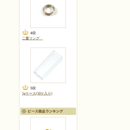
二重リング
5gケース(50ケ入り)