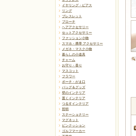
イヤリング・ピアス
リング
ブレスレット
ブローチ
ヘアアクセサリー
セットアクセサリー
ファッション小物
スマホ・携帯 アクセサリー
メガネ・マスク小物
暮らしの小道具
チャーム
お守り・香り
マスコット
フラワー
ポーチ・がま口
バッグ＆グッズ
壁のインテリア
置くインテリア
つるすインテリア
照明
ステーショナリー
マグネット
ピンクッション
ゴルフマーカー