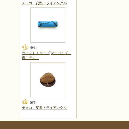
チェコ 変型トライアングル
ラウンドチューブ(ターコイズ
再生品）
チェコ 変型トライアングル