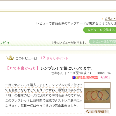
返品に
レビューで作品画像のアップロードが出来るようになり
1件のレビューがあります。
12
このレビューは...
きらりポイント
【とても良かった】
シンプル！で気にいってます。
七海さん（ビーズ歴5年以上） 2016/01/14
★5018
一目で気にいって購入しました。シンプルで常に付けて
ても邪魔にならずとても良いですね。最近は仕事が忙し
く唯一の趣味のビーズに没頭する時間も余りのですが、
このブレスレットは短時間で完成できストレス解消にも
なります。毎日一個は作ってるので沢山出来ました、