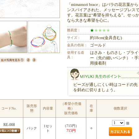
「mimamori brace」はバラの花言葉か
ンスパイアされた、メッセージブレス
す。花言葉は“希望を持ちえる”。せっ
なら大きな希望を心に。
難易度：
★
★
★
★
★
サイズ：
約18cm(金具含む)
金具の色味：
ゴールド
使用する道
はさみ・ものさし・プライ
具：
ー（先の細いペンチ）・手
用接着剤
ビーズが通しにくい時はコードの先
を斜めに切りましょう。
（希望小売価
販売形
在
コードNo.
内容量
格）
個数選択
態
庫
販売価格
MIYUKI先生のポイント
個
RE-008
（715円）
1セッ
○
パック
715円
ト