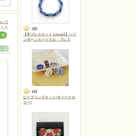
ついて
ました
【学ブレスキット Lesson5】ヘリ
ンボーンスパイラル・ブレス
ビーズリングキット(オペークカ
ラー)