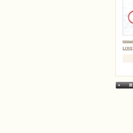
mimam
LOVE
戻る