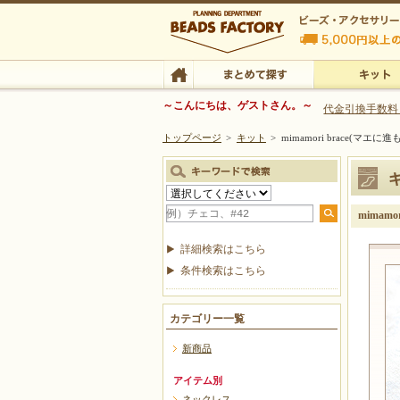
ビーズファクトリー ビーズ・パーツ・金具など
～こんにちは、ゲストさん。～
代金引換手数料
トップページ
>
キット
>
mimamori brace(マ
ビーズ・アクセサリーの専門店 ビーズファクトリー
ビーズ・アクセサリー
TOP
まとめて探す
キット
mimam
詳細検索はこちら
条件検索はこちら
カテゴリー一覧
新商品
アイテム別
ネックレス