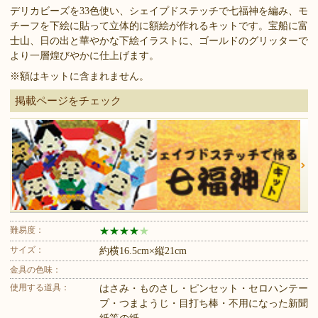
デリカビーズを33色使い、シェイプドステッチで七福神を編み、モ
チーフを下絵に貼って立体的に額絵が作れるキットです。宝船に富
士山、日の出と華やかな下絵イラストに、ゴールドのグリッターで
より一層煌びやかに仕上げます。
※額はキットに含まれません。
掲載ページをチェック
難易度：
★
★
★
★
★
サイズ：
約横16.5cm×縦21cm
金具の色味：
使用する道具：
はさみ・ものさし・ピンセット・セロハンテー
プ・つまようじ・目打ち棒・不用になった新聞