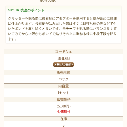
紙等の紙
MIYUKI先生のポイント
グリッターを貼る際は接着剤にアダプターを使用すると線が細めに綺麗
に仕上がります。接着剤がはみ出した際はすぐに目打ち棒の先などで付
いたボンドを取り除くと良いです。モチーフを貼る際はバランス良く置
いてみてから上段からボンドで貼りその上に重ねる様に中段下段を貼り
ます。
BHD83
パック
1セット
（5,500円）
4,400円
○