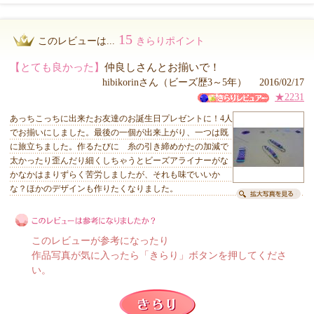
15
このレビューは...
きらりポイント
【とても良かった】
仲良しさんとお揃いで！
hibikorinさん（ビーズ歴3～5年） 2016/02/17
★2231
あっちこっちに出来たお友達のお誕生日プレゼントに！4人
でお揃いにしました。最後の一個が出来上がり、一つは既
に旅立ちました。作るたびに 糸の引き締めかたの加減で
太かったり歪んだり細くしちゃうとビーズアライナーがな
かなかはまりずらく苦労しましたが、それも味でいいか
な？ほかのデザインも作りたくなりました。
このレビューが参考になったり
作品写真が気に入ったら「きらり」ボタンを押してくださ
い。