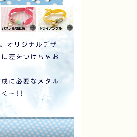
イ。オリジナルデザ
いに差をつけちゃお
作成に必要なメタル
く～!!