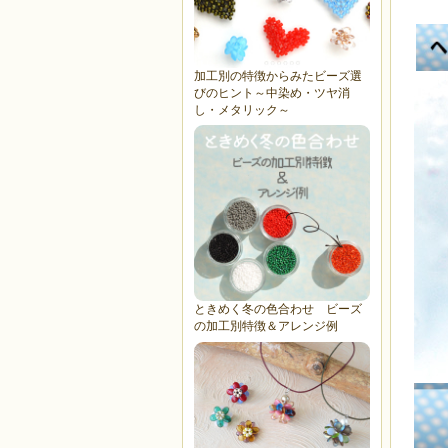
加工別の特徴からみたビーズ選
びのヒント～中染め・ツヤ消
し・メタリック～
ときめく冬の色合わせ ビーズ
の加工別特徴＆アレンジ例