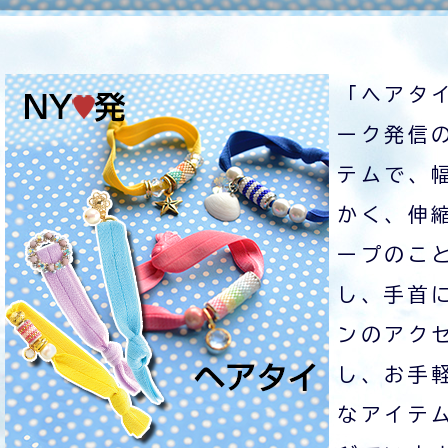
「ヘアタ
ーク発信
テムで、
かく、伸
ープのこ
し、手首
ンのアク
し、お手
なアイテ