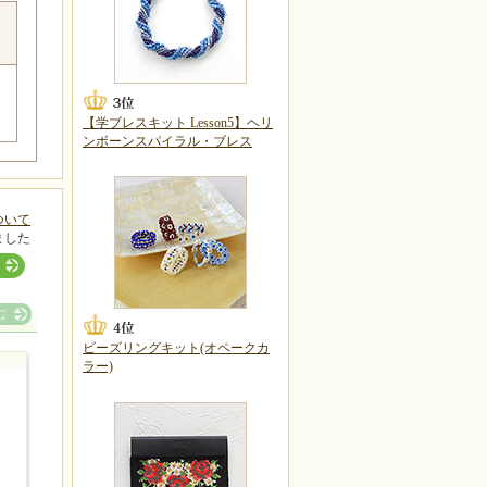
【学ブレスキット Lesson5】ヘリ
ンボーンスパイラル・ブレス
ついて
ました
ビーズリングキット(オペークカ
ラー)