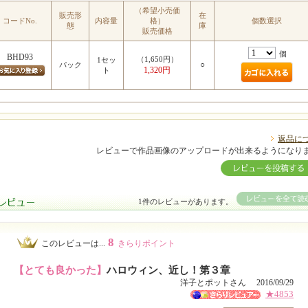
（希望小売価
MIYUKI先生のポイント
販売形
在
コードNo.
内容量
格）
個数選択
態
庫
販売価格
個
BHD93
（1,650円）
1セッ
○
パック
1,320円
ト
返品に
レビューで作品画像のアップロードが出来るようになり
1件のレビューがあります。
8
このレビューは...
きらりポイント
【とても良かった】
ハロウィン、近し！第３章
洋子とポットさん 2016/09/29
★4853