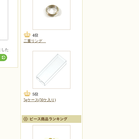
二重リング
ました
5gケース(50ケ入り)