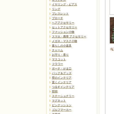
イヤリング・ピアス
リング
ブレスレット
ブローチ
ヘアアクセサリー
セットアクセサリー
ファッション小物
スマホ・携帯 アクセサリー
メガネ・マスク小物
暮らしの小道具
チャーム
お守り・香り
マスコット
フラワー
ポーチ・がま口
バッグ＆グッズ
壁のインテリア
置くインテリア
つるすインテリア
照明
ステーショナリー
マグネット
ピンクッション
ゴルフマーカー