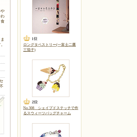
ルや
かわ
。食
りま
す。
ロングタペストリー(一富士二鷹
三茄子)
セ
不
No.308 シェイプドステッチで作
るスウィーツバッグチャーム