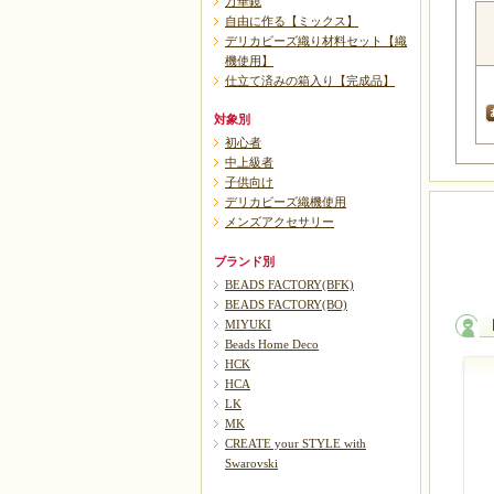
万華鏡
自由に作る【ミックス】
デリカビーズ織り材料セット【織
機使用】
仕立て済みの箱入り【完成品】
対象別
初心者
中上級者
子供向け
デリカビーズ織機使用
メンズアクセサリー
ブランド別
BEADS FACTORY(BFK)
BEADS FACTORY(BO)
MIYUKI
Beads Home Deco
HCK
HCA
LK
MK
CREATE your STYLE with
Swarovski