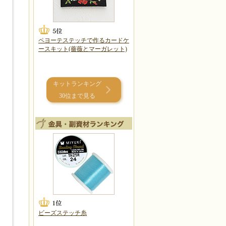
ペヨーテステッチで作るカードケ
ースキット(薔薇とマーガレット)
キットランキング
30位まで見る
ビーズステッチ糸