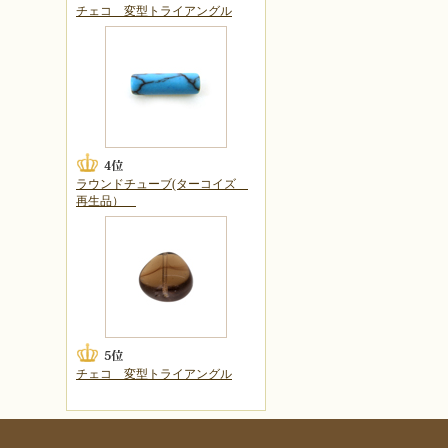
チェコ 変型トライアングル
ラウンドチューブ(ターコイズ
再生品）
チェコ 変型トライアングル