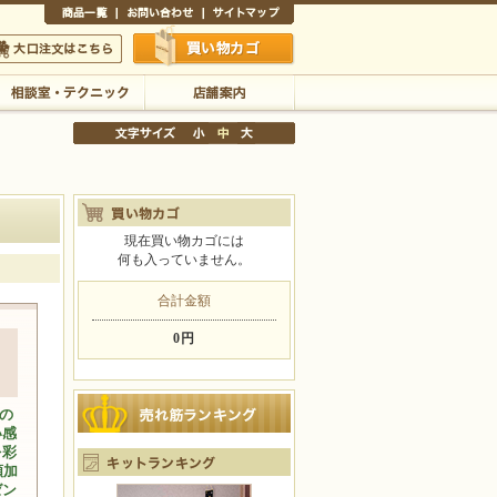
商品一覧
お問い合わせ
サイトマップ
買い物かご
口注文はこちら
相談室・テクニック
店舗案内
現在買い物カゴには
何も入っていません。
文字サイズの変更
小
中
大
合計金額
0円
の
い感
を彩
類加
ゼン