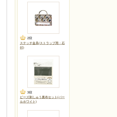
ステッチ金具(ストラップ用・石
付)
ビーズ刺しゅう裏布セット(パー
ルホワイト)