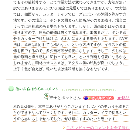
てもその後補修する、とで作業方法が変わってきますが、方法が無い
訳ではありません(とはいえ完全に元通りではありませんが)。?の方法
では、側面から、カッターナイフでビーズとボンドの隙間を剥がす方
法です。その場合は、ボンドの固まった箇所がそのまま残り、場合に
よっては違和感のある場合もあります。しかし、原画部分はそのまま
残りますので、原画の補修は無くて済みます。出来るだけ、ボンド部
分をカッターで取り除けば、きれいにまとまる場合もあります。?の方
法は、原画は剥がれても構わない、という方法ですが、イラストの補
修を後でするので、多少画材等が必要になります。そして、少し位は
元の原画と違う感じに変わっても良い、という判断も必要になるかも
しれません。画材のオススメは、アクリル製の絵具が良いでしょう。
上手く色が合えば、乾いた後は違和感も無くなるなずです。
洋子とポットさん
★4853
MIYUKI先生、本当にありがとうございます！ボンドのテカりを取るこ
とができるなんてびっくりです。それに、カッターナイフで切るとい
うのも思いもしませんでした。ぜひ母にすすめたいと思います。
このレビューのコメントを全て読む
他のお客様からのコメント