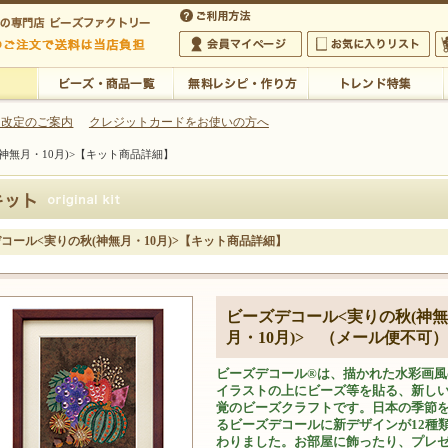
・アクセサリーの専門店
 改定のご案内
クレジットカードをお使いの方へ
神無月・10月)>【キット商品詳細】
ご利用方法
 5,000円以上のご注文で送料は当店が負担いたします
の専門店 ビーズファクトリー 5,000円以上のご注文で送料は当店が負担いたします
会員マイページ
お気に入りリスト
大
ビーズ・商品一覧
無料レシピ・作り方
トレンド特集
コール<実りの秋(神無月・10月)>【キット商品詳細】
ビーズデコール<実りの秋(神無
月・10月)> （メール便不可）
ビーズデコール®は、描かれた水彩画風
イラストの上にビーズ等を貼る、新し
覚のビーズクラフトです。日本の季節
るビーズデコールに新デザインが12種
わりました。お部屋に飾ったり、プレ