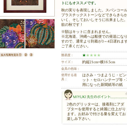
トにもオススメです。
秋の実りを表現しました。スパンコー
プラスチックストーンなどできらきら
いく、そしておいしそうに出来ました
欲の秋です！
※額はキットに含まれません。
※北海道、沖縄へは船便での発送にな
すので、通常より到着が3～4日遅れま
ご了承ください。
難易度：
★
★
★
★
★
サイズ：
約縦21cm×横16.5cm
金具の色味：
使用する道
はさみ・つまようじ・ピン
具：
ット・セロハンテープ等・
用になった新聞紙等の紙
2色のグリッターは、接着剤にアダ
プターを使用すると綺麗に仕上がり
ます。お好みで付ける量を変えてお
楽しみ下さい。