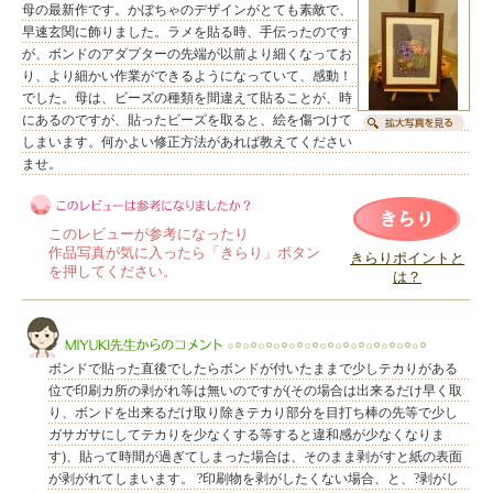
母の最新作です。かぼちゃのデザインがとても素敵で、
早速玄関に飾りました。ラメを貼る時、手伝ったのです
が、ボンドのアダプターの先端が以前より細くなってお
り、より細かい作業ができるようになっていて、感動！
でした。母は、ビーズの種類を間違えて貼ることが、時
にあるのですが、貼ったビーズを取ると、絵を傷つけて
しまいます。何かよい修正方法があれば教えてください
ませ。
このレビューが参考になったり
作品写真が気に入ったら「きらり」ボタン
きらりポイントと
を押してください。
は？
このレビューは参考になりましたか？
ボンドで貼った直後でしたらボンドが付いたままで少しテカりがある
位で印刷カ所の剥がれ等は無いのですが(その場合は出来るだけ早く取
り、ボンドを出来るだけ取り除きテカり部分を目打ち棒の先等で少し
ガサガサにしてテカりを少なくする等すると違和感が少なくなりま
す)、貼って時間が過ぎてしまった場合は、そのまま剥がすと紙の表面
が剥がれてしまいます。 ?印刷物を剥がしたくない場合、と、?剥がし
MIYUKI先生からのコメント