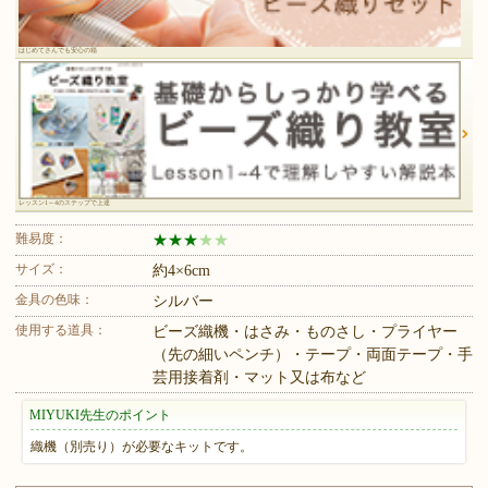
はじめてさんでも安心の箱
レッスン1～4のステップで上達
難易度：
★
★
★
★
★
サイズ：
約4×6cm
金具の色味：
シルバー
使用する道具：
ビーズ織機・はさみ・ものさし・プライヤー
（先の細いペンチ）・テープ・両面テープ・手
芸用接着剤・マット又は布など
MIYUKI先生のポイント
織機（別売り）が必要なキットです。