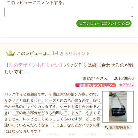
このレビューにコメントする。
MIYUKI先生からのコメント
14
このレビューは...
きらりポイント
【別のデザインも作りたい】
バッグ作りは綴じ合わせるのが難
しいです…。
まめひろさん 2016/08/08
★22684
バッグ作り２種類目です。今回は無地の部分が多いので、
サクサクと織れました。ビーズと糸の色が黒なので、綴じ
合わせるのがキビシカッタです。シートを綴じ合わせると
きに、底の角の部分がどうも凸凹してしまって、うまくで
きません。レシピとにらめっこしてるのですが、どこか勘
違いしているんだろうなぁ…。まぁ、なんとかバッグの形
にはなっております！