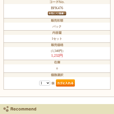
BFK476
パック
1セット
（1,540円）
1,232円
○
個