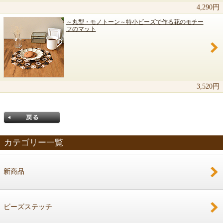
4,290円
～丸型・モノトーン～特小ビーズで作る花のモチー
フのマット
3,520円
カテゴリー一覧
新商品
戻る
ビーズステッチ