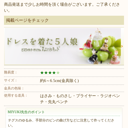
商品発送まで少しお時間を頂く場合がございます。ご了承くださ
い。
掲載ページをチェック
難易度：
★
★
★
★
★
サイズ：
約6～6.5cm(金具除く)
金具の色味：
使用する道具：
はさみ・ものさし・プライヤー・ラジオペン
チ・先丸ペンチ
MIYUKI先生のポイント
テグスのゆるみ、手部分のピンの曲げ方などに注意して作ってくださ
い。