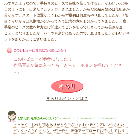
ルすぎたようなので、手持ちのビーズで色味を足して作ると、かわいい♪と毎
日のようにもう出来た？とフォローされました。からだの編み始めは仕組みが
分からず、スタート位置がよくわからず最初は何度もやり直しでしたが、4段
目くらいからは規則性が分かってきて記号の意味も分かってきました。一度、
手足のビーズの数を片方だけ間違えてピンを切ってしまってから長さが違う！
ヒェッとなりましたが、パーツも余分にあったので、直せました。かわいいキ
ットをありがとうございました。
このレビューが参考になったり
作品写真が気に入ったら「きらり」ボタンを押してくださ
い。
このレビューは参考になりましたか？
きらりポイントとは？
きらり
さっそく、お作り頂きありがとうございます(・Θ・ ) アレンジされた
ピンクさんと白さんも、ぜひぜひ、画像アップロードお待ちしており