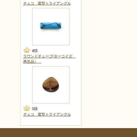
チェコ 変型トライアングル
ラウンドチューブ(ターコイズ
再生品）
チェコ 変型トライアングル