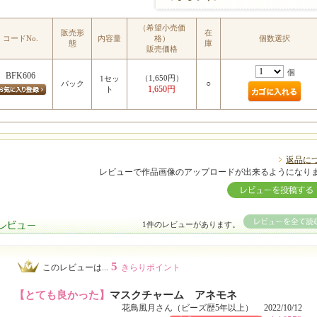
（希望小売価
MIYUKI先生のポイント
販売形
在
コードNo.
内容量
格）
個数選択
態
庫
販売価格
個
BFK606
（1,650円）
1セッ
○
パック
1,650円
ト
返品に
レビューで作品画像のアップロードが出来るようになり
1件のレビューがあります。
5
このレビューは...
きらりポイント
【とても良かった】
マスクチャーム アネモネ
花鳥風月さん（ビーズ歴5年以上） 2022/10/12