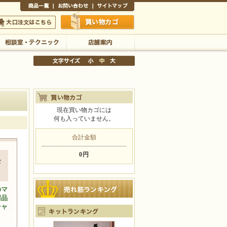
商品一覧
お問い合わせ
サイトマップ
買い物かご
口注文はこちら
相談室・テクニック
店舗案内
現在買い物カゴには
何も入っていません。
文字サイズの変更
小
中
大
合計金額
0円
モ
のマ
需品
チャ