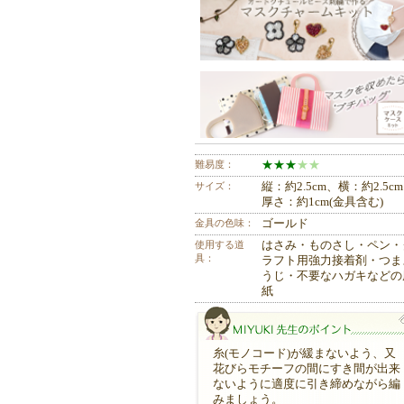
難易度：
★
★
★
★
★
サイズ：
縦：約2.5cm、横：約2.5c
厚さ：約1cm(金具含む)
金具の色味：
ゴールド
使用する道
はさみ・ものさし・ペン・
具：
ラフト用強力接着剤・つま
うじ・不要なハガキなどの
紙
糸(モノコード)が緩まないよう、又
花びらモチーフの間にすき間が出来
ないように適度に引き締めながら編
みましょう。