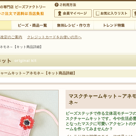
・アクセサリーの専門店
 改定のご案内
クレジットカードをお使いの方へ
ネモネ～【キット商品詳細】
ご利用方法
 5,000円以上のご注文で送料は当店が負担いたします
の専門店 ビーズファクトリー 5,000円以上のご注文で送料は当店が負担いたします
会員マイページ
お気に入りリスト
大
ビーズ・商品一覧
無料レシピ・作り方
トレンド特集
チャームキット～アネモネ～【キット商品詳細】
マスクチャームキット～アネ
ネ～
ビーズステッチで作る立体花モチーフ
スクチャームキットです。今や生活必
となったマスクに可愛いアクセントの
ームを作ってみませんか？