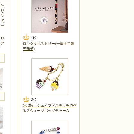
みた
なり
ーシ
して
ラー
クリ
(ア
ロングタペストリー(一富士二鷹
三茄子)
No.308 シェイプドステッチで作
るスウィーツバッグチャーム