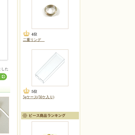
二重リング
ました
5gケース(50ケ入り)