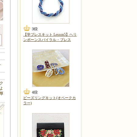
【学ブレスキット Lesson5】ヘリ
ンボーンスパイラル・ブレス
m、
ク
よ
厚
ビーズリングキット(オペークカ
ラー)