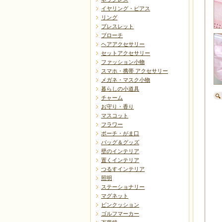
イヤリング・ピアス
リング
ブレスレット
ブローチ
ヘアアクセサリー
セットアクセサリー
ファッション小物
スマホ・携帯 アクセサリー
メガネ・マスク小物
暮らしの小道具
チャーム
お守り・香り
マスコット
フラワー
ポーチ・がま口
バッグ＆グッズ
壁のインテリア
置くインテリア
つるすインテリア
照明
ステーショナリー
マグネット
ピンクッション
ゴルフマーカー