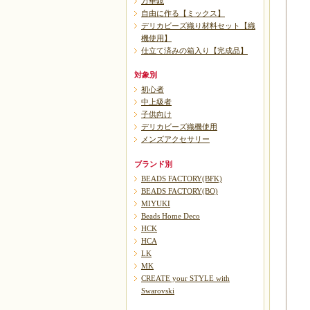
万華鏡
自由に作る【ミックス】
デリカビーズ織り材料セット【織
機使用】
仕立て済みの箱入り【完成品】
対象別
初心者
中上級者
子供向け
デリカビーズ織機使用
メンズアクセサリー
ブランド別
BEADS FACTORY(BFK)
BEADS FACTORY(BO)
MIYUKI
Beads Home Deco
HCK
HCA
LK
MK
CREATE your STYLE with
Swarovski