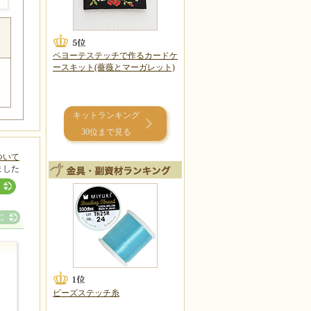
ペヨーテステッチで作るカードケ
ースキット(薔薇とマーガレット)
キットランキング
30位まで見る
ついて
ました
ビーズステッチ糸