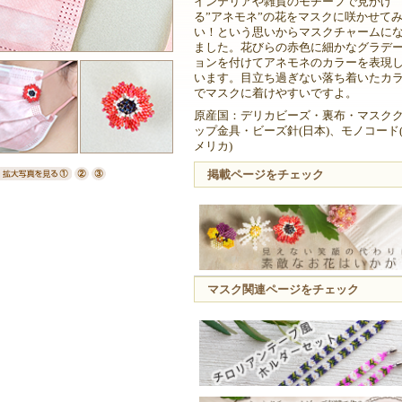
インテリアや雑貨のモチーフで見かけ
る”アネモネ”の花をマスクに咲かせて
い！という思いからマスクチャームに
ました。花びらの赤色に細かなグラデ
ョンを付けてアネモネのカラーを表現
います。目立ち過ぎない落ち着いたカ
でマスクに着けやすいですよ。
原産国：デリカビーズ・裏布・マスク
ップ金具・ビーズ針(日本)、モノコード
メリカ)
掲載ページをチェック
マスク関連ページをチェック