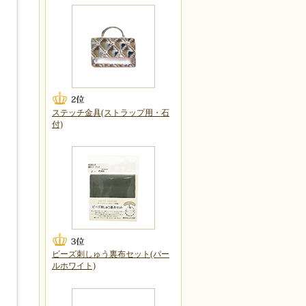
ステッチ金具(ストラップ用・石
付)
ビーズ刺しゅう裏布セット(パー
ルホワイト)