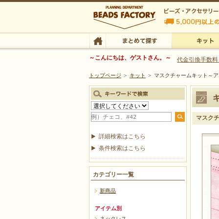
ビーズファクトリー ビーズ・パーツ・金具など
～こんにちは、ゲストさん。～
代金引換手数料
トップページ
>
キット
>
マスクチャームキット～ア
ビーズ・アクセサリーの専門店 ビーズファクトリー
ビーズ・アクセサリー
TOP
まとめて探す
キット
マスク
詳細検索はこちら
条件検索はこちら
カテゴリー一覧
新商品
アイテム別
ネックレス