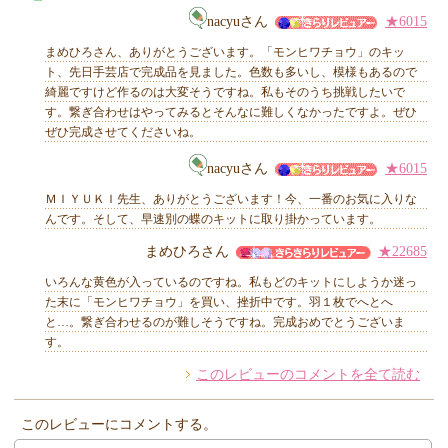
MIYUKI先生からのコメント
nacyuさん
★6015
まめひろさん、ありがとうございます。「モンヒワチョウ」のキッ
ト、先日手芸店で完成品を見ました。色数も多いし、模様もあるので
綺麗ですけど作るのは大変そうですね。私もそのうち挑戦したいで
す。繋ぎ合わせはやってみるとそんなに難しくなかったですよ。ぜひ
他のお客様からのコメント
ぜひ完成させてくださいね。
nacyuさん
★6015
ＭＩＹＵＫＩ先生、ありがとうございます！今、一番のお気に入りな
んです。そして、早速別の蝶のキットに取り掛かっています。
まめひろさん
★22685
いろんな黄色が入っているのですね。私もどのキットにしようか迷っ
た末に「モンヒワチョウ」を買い、挫折中です。羽１枚でへとへ
と…。繋ぎ合わせるのが難しそうですね。完成おめでとうございま
す。
このレビューのコメントを全て読む
このレビューにコメントする。