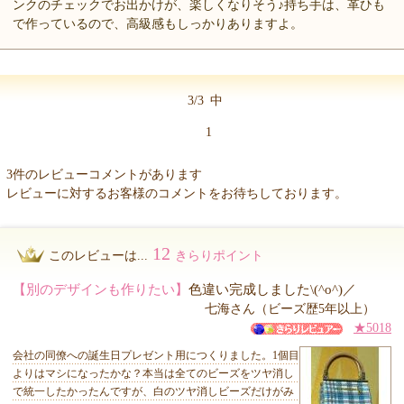
ンクのチェックでお出かけが、楽しくなりそう♪持ち手は、革ひも
で作っているので、高級感もしっかりありますよ。
3/3
中
1
3件のレビューコメントがあります
レビューに対するお客様のコメントをお待ちしております。
12
このレビューは...
きらりポイント
【別のデザインも作りたい】
色違い完成しました\(^o^)／
七海さん（ビーズ歴5年以上）
★5018
会社の同僚への誕生日プレゼント用につくりました。1個目
よりはマシになったかな？本当は全てのビーズをツヤ消し
で統一したかったんですが、白のツヤ消しビーズだけがみ