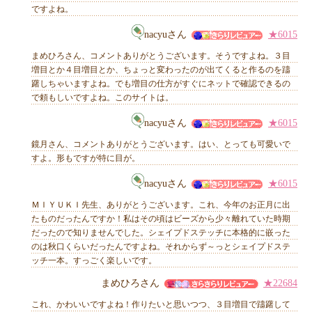
ですよね。
nacyuさん
★6015
まめひろさん、コメントありがとうございます。そうですよね。３目
増目とか４目増目とか、ちょっと変わったのが出てくると作るのを躊
躇しちゃいますよね。でも増目の仕方がすぐにネットで確認できるの
で頼もしいですよね。このサイトは。
nacyuさん
★6015
鏡月さん、コメントありがとうございます。はい、とっても可愛いで
すよ。形もですが特に目が。
nacyuさん
★6015
ＭＩＹＵＫＩ先生、ありがとうございます。これ、今年のお正月に出
たものだったんですか！私はその頃はビーズから少々離れていた時期
だったので知りませんでした。シェイプドステッチに本格的に嵌った
のは秋口くらいだったんですよね。それからず～っとシェイプドステ
ッチ一本。すっごく楽しいです。
まめひろさん
★22684
これ、かわいいですよね！作りたいと思いつつ、３目増目で躊躇して