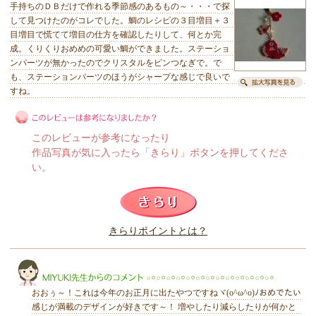
手持ちのＤＢだけで作れる季節感のあるもの～・・・で探
して見つけたのがコレでした。鯛のレシピの３目増目＋３
目増目で慌てて増目の仕方を確認したりして、何とか完
成。くりくりおめめの可愛い鯛ができました。ステーショ
ンパーツが無かったのでクリスタルをピンつなぎで。で
も、ステーションパーツのほうがシャープな感じで良いで
すね。
このレビューが参考になったり
作品写真が気に入ったら「きらり」ボタンを押してくださ
い。
このレビューは参考になりましたか？
きらりポイントとは？
きらり
おおぅ～！これは今年のお正月に出たやつですねヾ(o^ω^o)ﾉおめでたい
感じが満載のデザインが好きです～！ 増やしたり減らしたりが何かと