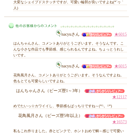
大変なシェイプドステッチですが、可愛い輪郭が良いですよね(*´ヮ｀
人)
MIYUKI先生からのコメント
nacyuさん
★6015
はんちゃんさん、コメントありがとうございます。そうなんです。こ
んな小さな作品でも季節感、感じられるんですよね。ちょっとうれし
いです。
他のお客様からのコメント
nacyuさん
★6015
花鳥風月さん、コメントありがとうございます。そうなんですよね。
色もとても可愛らしいですよね。
はんちゃんさん（ビーズ歴1～3年）
★12117
めでたいっ☆カワイイし、季節感もばっちりですね～(*^。^*)
花鳥風月さん（ビーズ歴5年以上）
★16573
私もこれ作りました。赤とピンクで、ホントおめで鯛～感じで可愛い