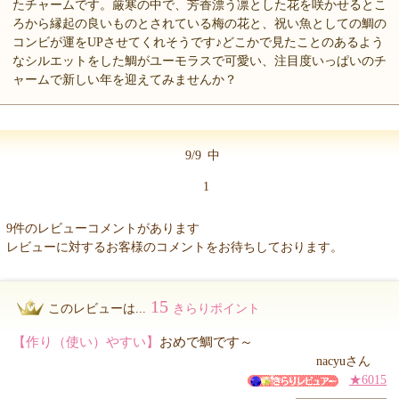
たチャームです。厳寒の中で、芳香漂う凛とした花を咲かせるとこ
ろから縁起の良いものとされている梅の花と、祝い魚としての鯛の
コンビが運をUPさせてくれそうです♪どこかで見たことのあるよう
なシルエットをした鯛がユーモラスで可愛い、注目度いっぱいのチ
ャームで新しい年を迎えてみませんか？
9/9
中
1
9件のレビューコメントがあります
レビューに対するお客様のコメントをお待ちしております。
15
このレビューは...
きらりポイント
【作り（使い）やすい】
おめで鯛です～
nacyuさん
★6015