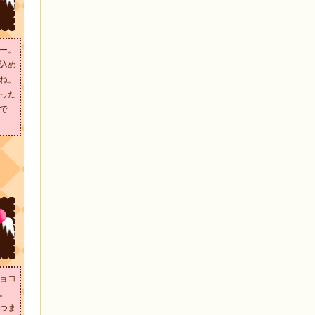
ー。
込め
ね。
った
で
ョコ
。
つま