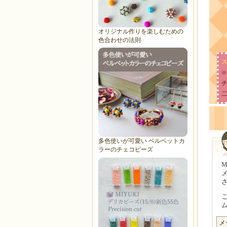
オリジナル作りを楽しむための
色合わせの法則
ス
※
多色使いが可愛い ベルベットカ
ラーのチェコビーズ
MI
メ