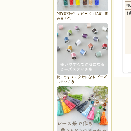
職
お
MIYUKIデリカビーズ（15/0）新
色５５色
使いやすくてクセになる ビーズ
ステッチ糸