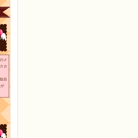
ス
のメ
スカ
似合
性が
ー