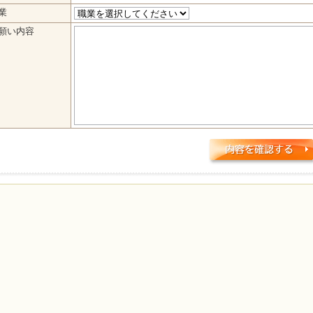
業
願い内容