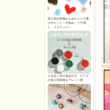
加工別の特徴からみたビーズ選
びのヒント～中染め・ツヤ消
し・メタリック～
ときめく冬の色合わせ ビーズ
の加工別特徴＆アレンジ例