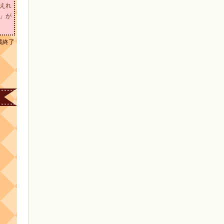
えれ
」が
載終了