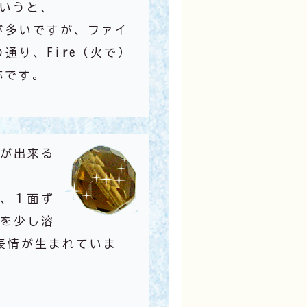
というと、
が多いですが、ファイ
の通り、
Fire
（火で）
称です。
が出来る
、１面ず
を少し溶
表情が生まれていま