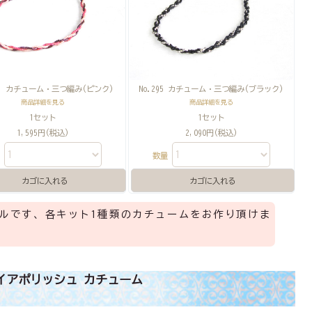
94 カチューム・三つ編み(ピンク)
No.295 カチューム・三つ編み(ブラック)
商品詳細を見る
商品詳細を見る
1セット
1セット
1,595円(税込)
2,090円(税込)
量
数量
ルです、各キット1種類のカチュームをお作り頂けま
イアポリッシュ カチューム