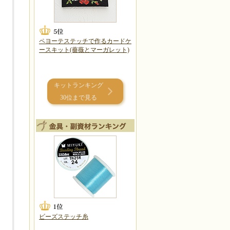
ペヨーテステッチで作るカードケ
ースキット(薔薇とマーガレット)
キットランキング
30位まで見る
ビーズステッチ糸