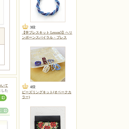
【学ブレスキット Lesson5】ヘリ
ンボーンスパイラル・ブレス
ついて
ました
ビーズリングキット(オペークカ
ラー)