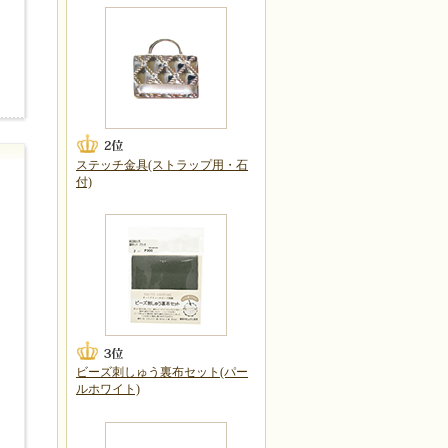
ステッチ金具(ストラップ用・石
付)
ビーズ刺しゅう裏布セット(パー
ルホワイト)