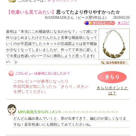
このレビューは...
きらりポイント
【色違いも見てみたい】
思ってたより作りやすかった☆
HANDMADEさん（ビーズ歴5年以上） 2019/02/20
★1267
最初は『本当にこれ螺旋状になるのかな？』って感じで
作りはじめましたけどだんだんと見事な螺旋状になって
いくのが不思議でした☆キットの完成図よりは若干螺旋
が少なくなってしまいましたが、作ってて本当に楽しく
て今度は色違いのパープルに挑戦しようと思ってます(
v^-゜)♪
このレビューが参考になったり
作品写真が気に入ったら「きらり」ボタン
きらりポイントと
を押してください。
は？
このレビューは参考になりましたか？
どんどん編み進んでいくと、形が出来てきて、編むのが楽しくなりま
すね！是非色違いにも挑戦してみてくださいね。