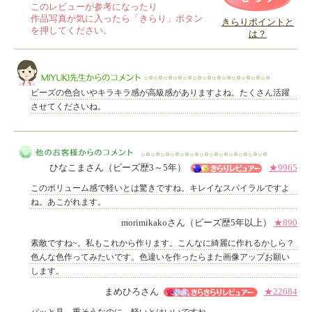
このレビューが参考になったり
作品写真が気に入ったら「きらり」ボタン
きらりポイントと
を押してください。
は？
このレビューは参考になりましたか？
ビーズの色合いやキラキラ感が高級感がありますよね。たくさん活躍
させてくださいね。
MIYUKI先生からのコメント
ひなこまさん（ビーズ歴3～5年）
★9965
このボリューム感で軽いとは驚きですね。キレイなスパイラルですよ
ね。あこがれます。
morimikakoさん（ビーズ歴5年以上）
★890
素敵ですね~。私もこれから作ります。こんなに綺麗に作れるかしら？
他のお客様からのコメント
色んな色作ってみたいです。色違いを作ったらまた画像アップお願い
します。
まめひろさん
★22684
パッと見、重そうなのに、軽いとはいいですね。