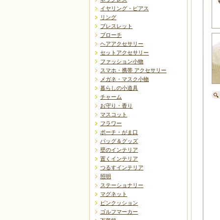
イヤリング・ピアス
リング
ブレスレット
ブローチ
ヘアアクセサリー
セットアクセサリー
ファッション小物
スマホ・携帯 アクセサリー
メガネ・マスク小物
暮らしの小道具
チャーム
お守り・香り
マスコット
フラワー
ポーチ・がま口
バッグ＆グッズ
壁のインテリア
置くインテリア
つるすインテリア
照明
ステーショナリー
マグネット
ピンクッション
ゴルフマーカー