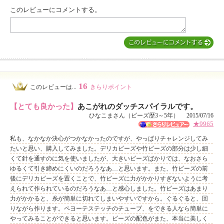
このレビューにコメントする。
MIYUKI先生からのコメント
16
このレビューは...
きらりポイント
【とても良かった】
あこがれのダッチスパイラルです。
ひなこまさん（ビーズ歴3～5年） 2015/07/16
★9965
私も、なかなか決心がつかなかったのですが、やっぱりチャレンジしてみ
たいと思い、購入してみました。デリカビーズや竹ビーズの部分は少し細
くて針を通すのに気を使いましたが、大きいビーズばかりでは、なおさら
ゆるくて引き締めにくいのだろうなあ…と思います。また、竹ビーズの前
後にデリカビーズを置くことで、竹ビーズに力がかかりすぎないように考
えられて作られているのだろうなあ…と感心しました。竹ビーズはあまり
力がかかると、糸が簡単に切れてしまいやすいですから。ぐるぐると、回
りながら作ります。ペヨーテステッチのチューブ、をできる人なら簡単に
やってみることができると思います。ビーズの配色がまた、本当に美しく