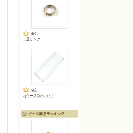
二重リング
5gケース(50ケ入り)