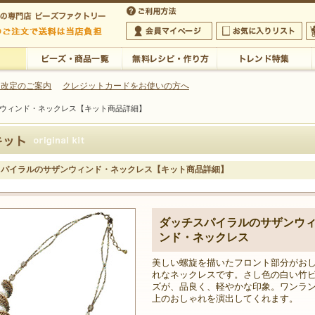
・アクセサリーの専門店
 改定のご案内
クレジットカードをお使いの方へ
ウィンド・ネックレス【キット商品詳細】
ご利用方法
 5,000円以上のご注文で送料は当店が負担いたします
の専門店 ビーズファクトリー 5,000円以上のご注文で送料は当店が負担いたします
会員マイページ
お気に入りリスト
大
ビーズ・商品一覧
無料レシピ・作り方
トレンド特集
スパイラルのサザンウィンド・ネックレス【キット商品詳細】
ダッチスパイラルのサザンウ
ンド・ネックレス
美しい螺旋を描いたフロント部分がお
れなネックレスです。さし色の白い竹
ズが、品良く、軽やかな印象。ワンラ
上のおしゃれを演出してくれます。