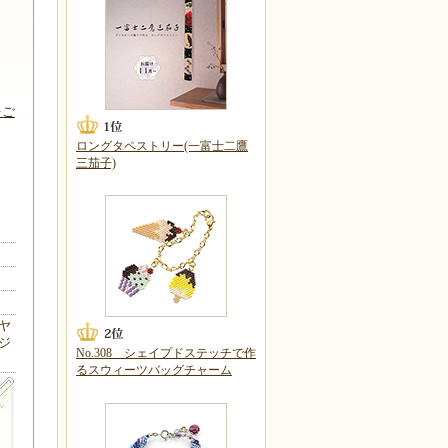
をご
ロングタペストリー(一富士二鷹
三茄子)
ヤ
ジ
No.308 シェイプドステッチで作
るスウィーツバッグチャーム