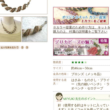
※カラー提案のため作り方は、キット
購入の上、付属の説明書をご覧下さい
難易度：
★
★
★
★
★
サイズ：
約46cm～50cm
金具の色味：
ブロンズ（メッキ品）
使用する道
はさみ・ものさし・プライ
具：
ー（先の細いペンチ）・ラ
オペンチ・セロテープ
針（使用する針はキットに入ってい
ます）とモノコードを使ってダッチ