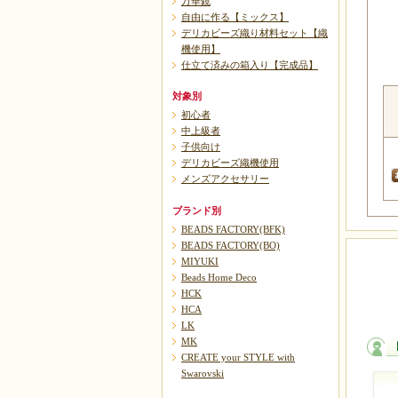
万華鏡
自由に作る【ミックス】
デリカビーズ織り材料セット【織
機使用】
仕立て済みの箱入り【完成品】
対象別
初心者
中上級者
子供向け
デリカビーズ織機使用
メンズアクセサリー
ブランド別
BEADS FACTORY(BFK)
BEADS FACTORY(BO)
MIYUKI
Beads Home Deco
HCK
HCA
LK
MK
CREATE your STYLE with
Swarovski