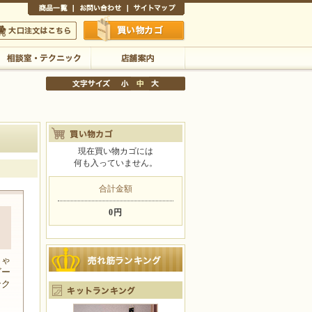
商品一覧
お問い合わせ
サイトマップ
買い物かご
口注文はこちら
相談室・テクニック
店舗案内
現在買い物カゴには
何も入っていません。
文字サイズの変更
小
中
大
合計金額
0円
ィ
しゃ
ビー
ンク