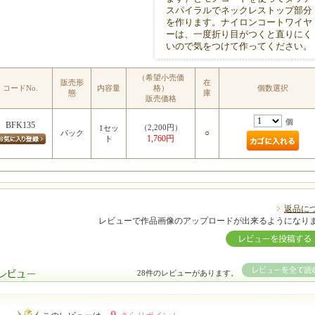
スパイラルでネックレストップ部分
を作ります。ナイロンコートワイヤ
ーは、一度折り目がつくと直りにく
いので気をつけて作ってください。
MIYUKI先生のポイント
（希望小売価
販売形
在
コードNo.
内容量
格）
個数選択
態
庫
販売価格
個
BFK135
（2,200円）
1セッ
○
パック
1,760円
ト
返品に
レビューで作品画像のアップロードが出来るようになり
28件のレビューがあります。
9