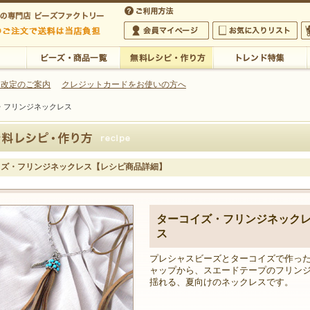
・アクセサリーの専門店
 改定のご案内
クレジットカードをお使いの方へ
・フリンジネックレス
ご利用方法
 5,000円以上のご注文で送料は当店が負担いたします
の専門店 ビーズファクトリー 5,000円以上のご注文で送料は当店が負担いたします
会員マイページ
お気に入りリスト
大
ビーズ・商品一覧
無料レシピ・作り方
トレンド特集
イズ・フリンジネックレス【レシピ商品詳細】
ターコイズ・フリンジネック
ス
プレシャスビーズとターコイズで作っ
ャップから、スエードテープのフリン
揺れる、夏向けのネックレスです。