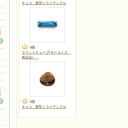
チェコ 変型トライアングル
ラウンドチューブ(ターコイズ
再生品）
チェコ 変型トライアングル