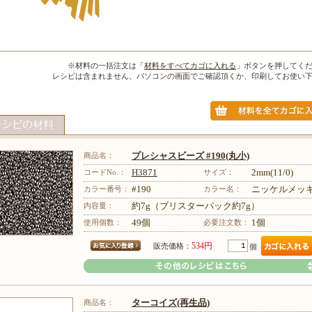
※材料の一括注文は「
材料をすべてカゴに入れる
」ボタンを押してく
レシピは含まれません、パソコンの画面でご確認頂くか、印刷してお使い
商品名：
プレシャスビーズ #190(丸小)
コードNo.：
H3871
サイズ：
2mm(11/0)
カラー番号：
#190
カラー名：
ニッケルメッ
内容量：
約7g（ブリスターパック約7g）
使用個数：
49個
必要注文数：
1個
534円
販売価格：
個
商品名：
ターコイズ(再生品)