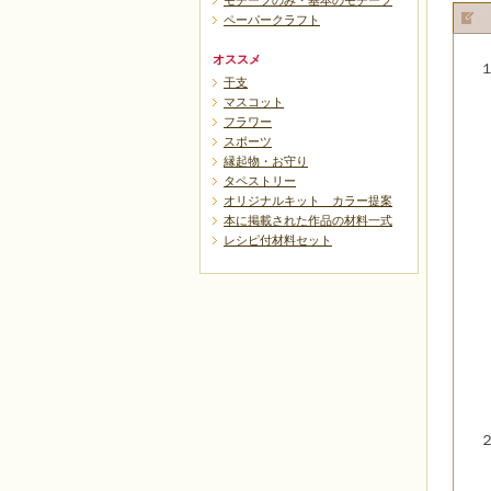
モチーフのみ・基本のモチーフ
ペーパークラフト
オススメ
干支
マスコット
フラワー
スポーツ
縁起物・お守り
タペストリー
オリジナルキット カラー提案
本に掲載された作品の材料一式
レシピ付材料セット