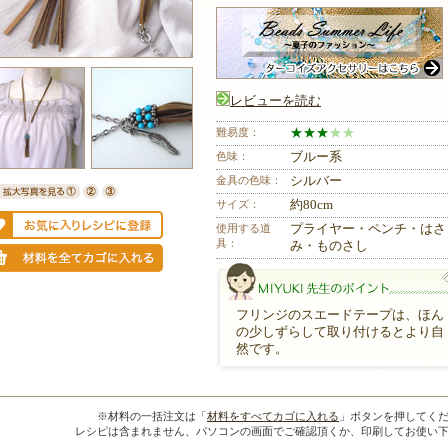
レビューを読む
難易度：
★
★
★
★
★
色味：
ブルー系
金具の色味：
シルバー
サイズ：
約80cm
使用する道
プライヤー・ペンチ・はさ
具：
み・ものさし
フリンジのスエードテープは、ほん
の少しずらして取り付けるとより自
然です。
MIYUKI先生のポイント
※材料の一括注文は「
材料をすべてカゴに入れる
」ボタンを押してく
レシピは含まれません、パソコンの画面でご確認頂くか、印刷してお使い