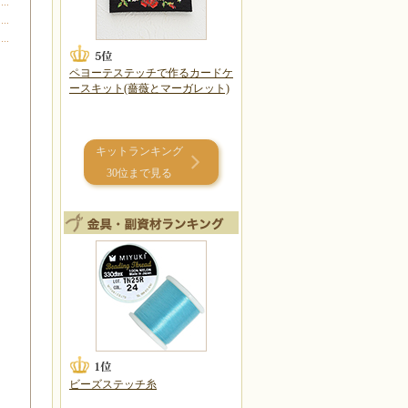
ペヨーテステッチで作るカードケ
ースキット(薔薇とマーガレット)
キットランキング
30位まで見る
ビーズステッチ糸