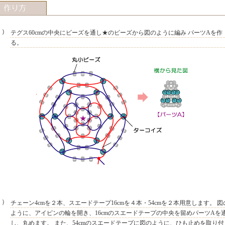
１）
テグス60cmの中央にビーズを通し★のビーズから図のように編み パーツAを作
る。
２）
チェーン4cmを２本、スエードテープ16cmを４本・54cmを２本用意します。 図
ように、アイピンの輪を開き、16cmのスエードテープの中央を留めパーツAを
し、丸めます。 また、54cmのスエードテープに図のように、ひも止めを取り付