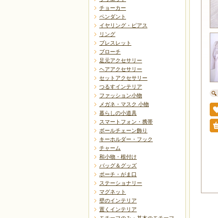
チョーカー
ペンダント
イヤリング・ピアス
リング
ブレスレット
ブローチ
足元アクセサリー
ヘアアクセサリー
セットアクセサリー
つるすインテリア
ファッション小物
メガネ・マスク 小物
暮らしの小道具
スマートフォン・携帯
ボールチェーン飾り
キーホルダー・フック
チャーム
和小物・根付け
バッグ＆グッズ
ポーチ・がま口
ステーショナリー
マグネット
壁のインテリア
置くインテリア