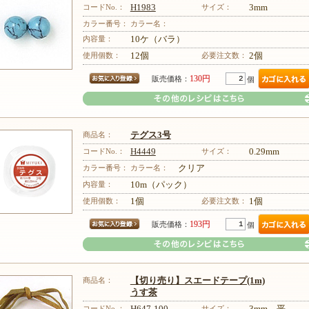
コードNo.：
H1983
サイズ：
3mm
カラー番号：
カラー名：
内容量：
10ケ（バラ）
その他のレシピはこちら
使用個数：
12個
必要注文数：
2個
130円
販売価格：
個
商品名：
テグス3号
コードNo.：
H4449
サイズ：
0.29mm
カラー番号：
カラー名：
クリア
内容量：
10m（パック）
その他のレシピはこちら
使用個数：
1個
必要注文数：
1個
193円
販売価格：
個
商品名：
【切り売り】スエードテープ(1m)
うす茶
コードNo.：
H647-100
サイズ：
3mm 平