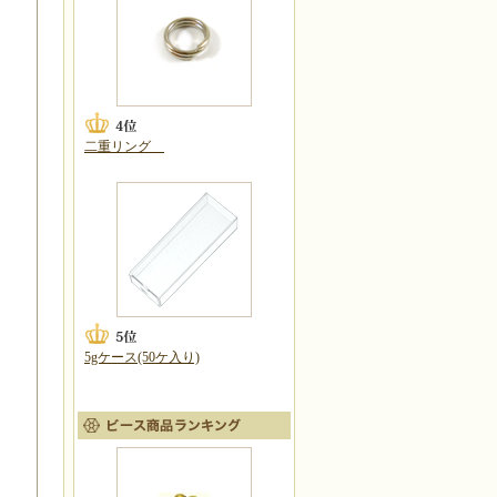
二重リング
5gケース(50ケ入り)