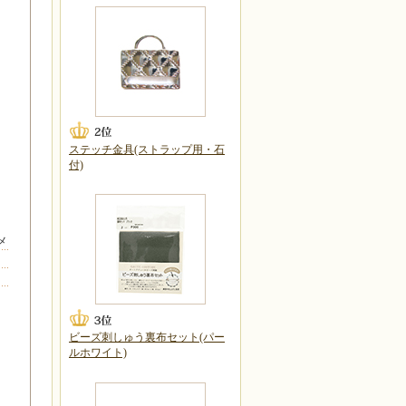
ステッチ金具(ストラップ用・石
付)
メ
ビーズ刺しゅう裏布セット(パー
ルホワイト)