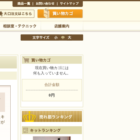
商品一覧
お問い合わせ
サイトマップ
買い物かご
口注文はこちら
相談室・テクニック
店舗案内
現在買い物カゴには
何も入っていません。
文字サイズの変更
小
中
大
合計金額
0円
レ
たキ
ジが