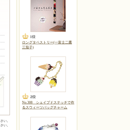
ロングタペストリー(一富士二鷹
三茄子)
No.308 シェイプドステッチで作
るスウィーツバッグチャーム
ださい。
下さい。