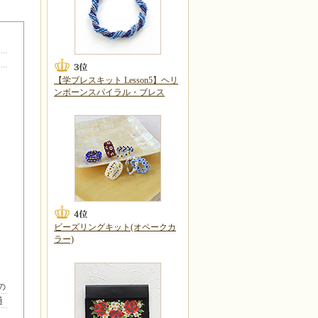
【学ブレスキット Lesson5】ヘリ
ンボーンスパイラル・ブレス
ビーズリングキット(オペークカ
ラー)
の
通