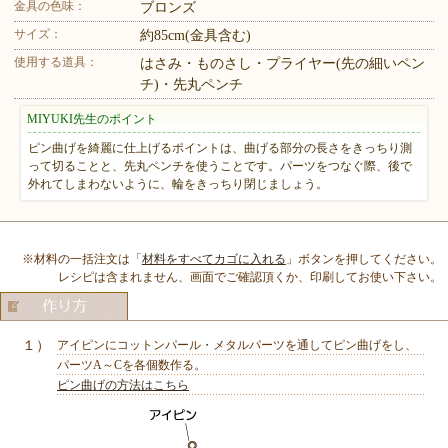
金具の色味：
ブロンズ
サイズ：
約85cm(金具含む)
使用する道具：
はさみ・ものさし・プライヤー(先の細いペン
チ)・先丸ペンチ
MIYUKI先生のポイント
ピン曲げを綺麗に仕上げるポイントは、曲げる部分の長さをきっちり測
って切ることと、先丸ペンチを使うことです。パーツをつなぐ際、後で
外れてしまわないように、輪をきっちり閉じましょう。
※材料の一括注文は「
材料をすべてカゴに入れる
」ボタンを押してください。
レシピは含まれません、画面でご確認頂くか、印刷してお使い下さい。
１）
アイピンにコットンパール・メタルパーツを通してピン曲げをし、
パーツA～Cを各個数作る。
ピン曲げの方法はこちら