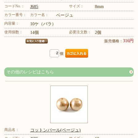
コードNo.：
サイズ：
J685
8mm
カラー番号：
カラー名：
ベージュ
内容量：
10ケ（バラ）
使用個数：
必要注文数：
14個
2個
316円
販売価格：
個
その他のレシピはこちら
商品名：
コットンパール(ベージュ)