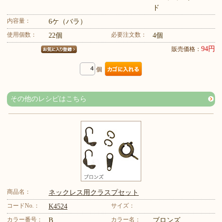
ド
内容量：
6ケ（バラ）
使用個数：
必要注文数：
22個
4個
94円
販売価格：
個
その他のレシピはこちら
商品名：
ネックレス用クラスプセット
コードNo.：
サイズ：
K4524
カラー番号：
カラー名：
B
ブロンズ