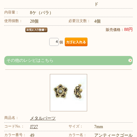
ド
内容量：
8ケ（バラ）
使用個数：
必要注文数：
28個
4個
88円
販売価格：
個
その他のレシピはこちら
商品名：
メタルパーツ
コードNo.：
サイズ：
J727
7mm
カラー番号：
カラー名：
49
アンティークゴール