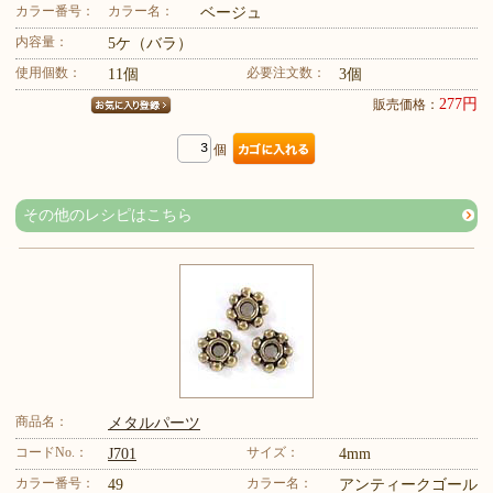
カラー番号：
カラー名：
ベージュ
内容量：
5ケ（バラ）
使用個数：
必要注文数：
11個
3個
277円
販売価格：
個
その他のレシピはこちら
商品名：
メタルパーツ
コードNo.：
サイズ：
J701
4mm
カラー番号：
カラー名：
49
アンティークゴール