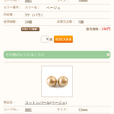
コードNo.：
サイズ：
J685
10mm
カラー番号：
カラー名：
ベージュ
内容量：
5ケ（バラ）
使用個数：
必要注文数：
24個
5個
246円
販売価格：
個
その他のレシピはこちら
商品名：
コットンパール(ベージュ)
コードNo.：
サイズ：
J685
12mm