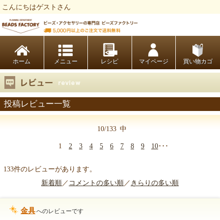
こんにちはゲストさん
ビーズファクトリー ビーズ・パーツ・金具など・アクセサリーの専門店
ホーム
レシピ
マイページ
買い物カゴ
投稿レビュー一覧
10/133
中
1
2
3
4
5
6
7
8
9
10
･･･
133件のレビューがあります。
新着順
／
コメントの多い順
／
きらりの多い順
金具
へのレビューです