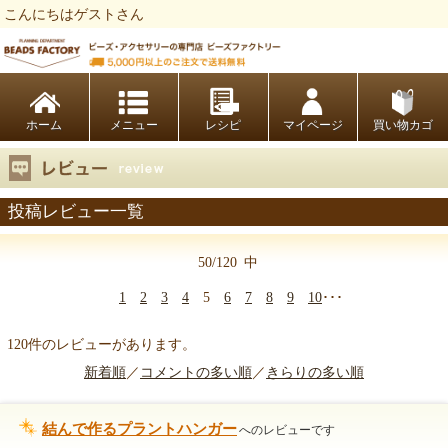
こんにちはゲストさん
ビーズファクトリー ビーズ・パーツ・金具など・アクセサリーの専門店
ホーム
レシピ
マイページ
買い物カゴ
投稿レビュー一覧
50/120
中
1
2
3
4
5
6
7
8
9
10
･･･
120件のレビューがあります。
新着順
／
コメントの多い順
／
きらりの多い順
結んで作るプラントハンガー
へのレビューです