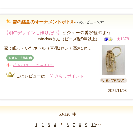
雪の結晶のオーナメントボトル
へのレビューです
【別のデザインも作りたい】
ビジューの香水瓶のよう
minchanさん（ビーズ歴5年以上）
★1378
家で眠っていたボトル（直径2センチ高さ5セ…
2件のコメントがあります
7
このレビューは...
きらりポイント
2021/11/08
50/120
中
1
2
3
4
5
6
7
8
9
10
･･･