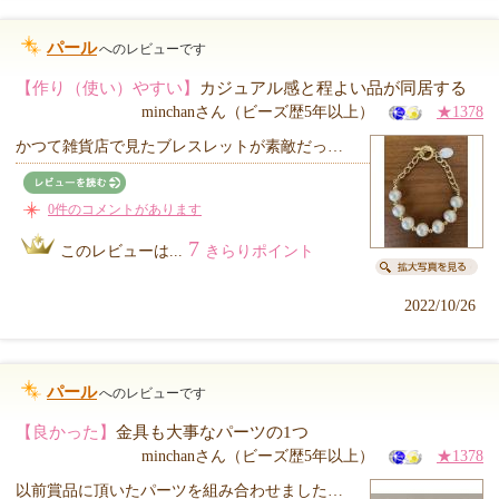
パール
へのレビューです
【作り（使い）やすい】
カジュアル感と程よい品が同居する
minchanさん（ビーズ歴5年以上）
★1378
かつて雑貨店で見たブレスレットが素敵だっ…
0件のコメントがあります
7
このレビューは...
きらりポイント
2022/10/26
パール
へのレビューです
【良かった】
金具も大事なパーツの1つ
minchanさん（ビーズ歴5年以上）
★1378
以前賞品に頂いたパーツを組み合わせました…