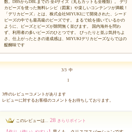
数。DBSからDBLまでの 全4サイズ（丸もカットも全種類）。 デリ
カビーズを使った無料レシピ（図案）や楽しいコンテンツが満載！
「デリカビーズ」とは、株式会社MIYUKIにて開発された、シード
ビーズの中でも最高級のビーズです。 まるで絵を描いているかの
ように、ビーズとビーズが隙間無く並びます。 国内海外を問わ
ず、利用者の多いビーズのひとつです。 ぴったりと並ぶ気持ちよ
さ、仕上がったときの達成感は、MIYUKIデリカビーズならではの
醍醐味です
3/3
中
1
3件のレビューコメントがあります
レビューに対するお客様のコメントをお待ちしております。
28
このレビューは...
きらりポイント
【作り（使い）やすい】
早くも、クリスマスバーションです