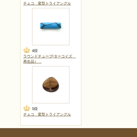
チェコ 変型トライアングル
ラウンドチューブ(ターコイズ
再生品）
チェコ 変型トライアングル