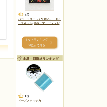
ペヨーテステッチで作るカードケ
ースキット(薔薇とマーガレット)
キットランキング
30位まで見る
ビーズステッチ糸