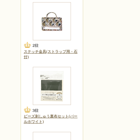
ステッチ金具(ストラップ用・石
付)
ビーズ刺しゅう裏布セット(パー
ルホワイト)