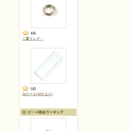
二重リング
5gケース(50ケ入り)