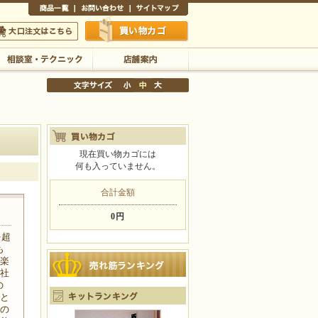
商品一覧
お問い合わせ
サイトマップ
買い物かご
口注文はこちら
相談室・テクニック
店舗案内
現在買い物カゴには
何も入っていません。
文字サイズの変更
小
中
大
合計金額
0円
を超
も
や楽
会社
の
ズと
者の