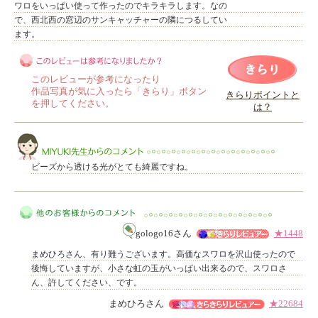
ワロをいっぱい使って作ったのでキラキラします。なの
で、西北西の窓辺のサンキャッチャーの隣につるしてい
ます。
このレビューが参考になったり
作品写真が気に入ったら「きらり」ボタン
きらりポイントと
を押してください。
は？
このレビューは参考になりましたか？
ビーズから透ける光がとても綺麗ですね。
gologo16さん
★1448
MIYUKI先生からのコメント
まめひろさん、有り難うございます。高価なスワロを沢山使ったので
後悔していますが、小さな虹の玉がいっぱい出来るので、スワロさ
ん、許してください、です。
まめひろさん
★22684
他のお客様からのコメント