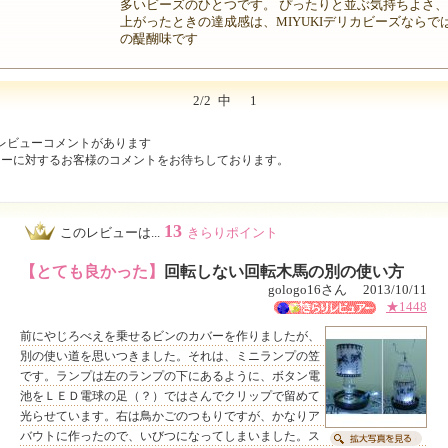
多いビーズのひとつです。 ぴったりと並ぶ気持ちよさ
上がったときの達成感は、MIYUKIデリカビーズならで
の醍醐味です
2/2
中
1
レビューコメントがあります
ューに対するお客様のコメントをお待ちしております。
13
このレビューは...
きらりポイント
【とても良かった】
回転しない回転木馬の別の使い方
gologo16さん 2013/10/11
★1448
前にやじろべえを乗せるビンのカバーを作りましたが、
別の使い道を思いつきました。それは、ミニランプの笠
です。ランプは左のランプの下にあるように、ボタン電
池をＬＥＤ電球の足（？）ではさんでクリップで留めて
光らせています。右は鳥かごのつもりですが、かなりア
バウトに作ったので、いびつになってしまいました。ス