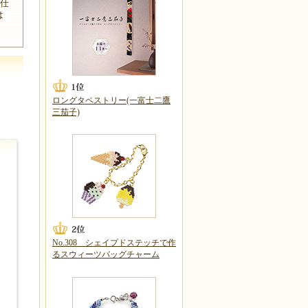
、仕
は
ロングタペストリー(一富士二鷹
三茄子)
No.308 シェイプドステッチで作
るスウィーツバッグチャーム