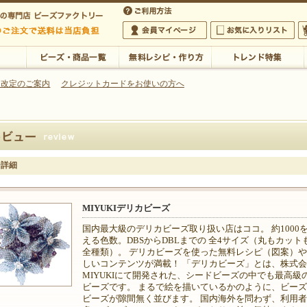
・アクセサリーの専門店
 改定のご案内
クレジットカードをお使いの方へ
ご利用方法
 5,000円以上のご注文で送料は当店が負担いたします
の専門店 ビーズファクトリー 5,000円以上のご注文で送料は当店が負担いたします
会員マイページ
お気に入りリスト
大
ビーズ・商品一覧
無料レシピ・作り方
トレンド特集
ー詳細
MIYUKIデリカビーズ
国内最大級のデリカビーズ取り扱い店はココ。 約1000
える色数。DBSからDBLまでの 全4サイズ（丸もカット
全種類）。 デリカビーズを使った無料レシピ（図案）
しいコンテンツが満載！ 「デリカビーズ」とは、株式
MIYUKIにて開発された、シードビーズの中でも最高級
ビーズです。 まるで絵を描いているかのように、ビー
ビーズが隙間無く並びます。 国内海外を問わず、利用