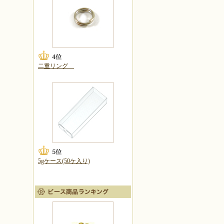
二重リング
5gケース(50ケ入り)