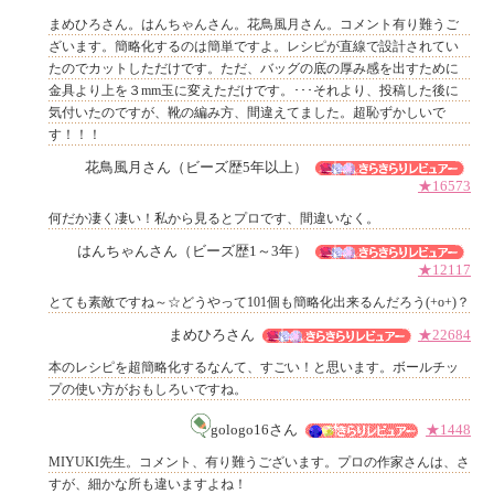
まめひろさん。はんちゃんさん。花鳥風月さん。コメント有り難うご
ざいます。簡略化するのは簡単ですよ。レシピが直線で設計されてい
たのでカットしただけです。ただ、バッグの底の厚み感を出すために
金具より上を３mm玉に変えただけです。･･･それより、投稿した後に
他のお客様からのコメント
気付いたのですが、靴の編み方、間違えてました。超恥ずかしいで
す！！！
花鳥風月さん（ビーズ歴5年以上）
★16573
何だか凄く凄い！私から見るとプロです、間違いなく。
はんちゃんさん（ビーズ歴1～3年）
★12117
とても素敵ですね～☆どうやって101個も簡略化出来るんだろう(+o+)？
まめひろさん
★22684
本のレシピを超簡略化するなんて、すごい！と思います。ボールチッ
プの使い方がおもしろいですね。
gologo16さん
★1448
MIYUKI先生。コメント、有り難うございます。プロの作家さんは、さ
すが、細かな所も違いますよね！