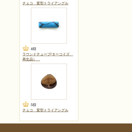
チェコ 変型トライアングル
ラウンドチューブ(ターコイズ
再生品）
チェコ 変型トライアングル