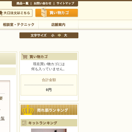
商品一覧
お問い合わせ
サイトマップ
買い物かご
口注文はこちら
相談室・テクニック
店舗案内
現在買い物カゴには
何も入っていません。
文字サイズの変更
小
中
大
合計金額
0円
要
。
一覧