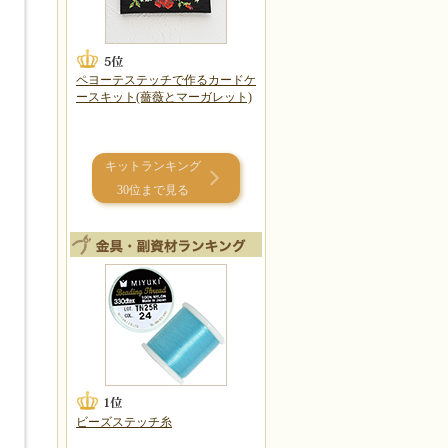
ペヨーテステッチで作るカードケ
ースキット(薔薇とマーガレット)
キットランキング
30位まで見る
ビーズステッチ糸