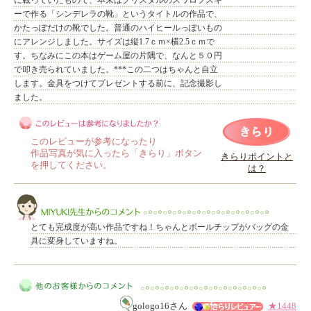
に載っていたもので、本来はクリスタルのスワロフスキ
ーで作る「シンデレラの靴」というタイトルの作品で、
かたっぽだけの靴でした。普通のハイヒールっぽいもの
にアレンジしました。サイズは縦1.7ｃｍ×横2.5ｃｍで
す。ちなみにこの本はゲーム屋の片隅で、なんと５０円
で叩き売られていました。***この二つはちゃんと自立
します。金具をつけてプレゼントする前に、記念撮影し
ました。
このレビューが参考になったり
作品写真が気に入ったら「きらり」ボタン
きらりポイントと
を押してください。
は？
このレビューは参考になりましたか？
とても完成度が高い作品ですね！ちゃんとボールチップがバッグの金
具に変身していますね。
MIYUKI先生からのコメント
gologo16さん
★1448