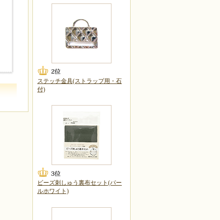
ステッチ金具(ストラップ用・石
付)
ビーズ刺しゅう裏布セット(パー
ルホワイト)