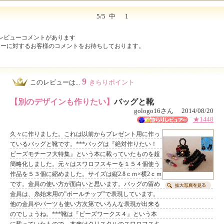
5/5
中
1
レビューコメントがあります
ューに対するお客様のコメントをお待ちしております。
9
このレビューは...
きらりポイント
【別のデザインも作りたい】
バッグと靴
gologo16さん 2014/08/20
★1448
久々に作りました。これは以前からプレゼント用に作っ
ているバッグと靴です。***バッグは『絶対作りたい！
ビーズモチーフ大特集』という本に載っていたものを超
簡略化しました。元々はスワロフスキーを１５４個使う
作品を５３個に縮めました。サイズは縦2.8ｃｍ×横2ｃｍ
です。金具の使い方が面白いと思います。バッグの留め
金具は、糸始末用の”ボールチップ”で表現しています。
他の金具やパーツも使い方次第でいろんな表現が出来る
のでしょうね。***靴は『ビーズワークス４』という本