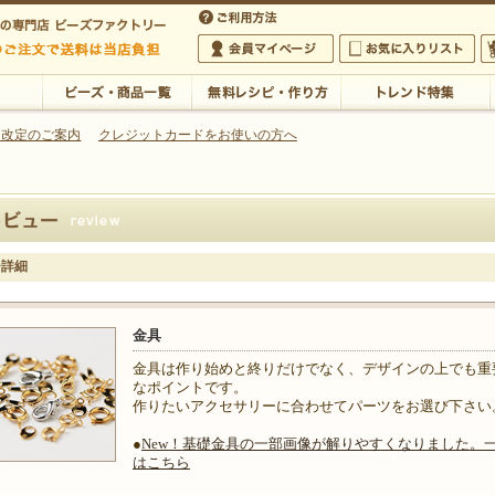
・アクセサリーの専門店
 改定のご案内
クレジットカードをお使いの方へ
ご利用方法
 5,000円以上のご注文で送料は当店が負担いたします
の専門店 ビーズファクトリー 5,000円以上のご注文で送料は当店が負担いたします
会員マイページ
お気に入りリスト
大
ビーズ・商品一覧
無料レシピ・作り方
トレンド特集
ー詳細
金具
金具は作り始めと終りだけでなく、デザインの上でも重
なポイントです。
作りたいアクセサリーに合わせてパーツをお選び下さい
●
New！基礎金具の一部画像が解りやすくなりました。
はこちら