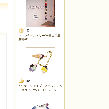
ロングタペストリー(一富士二鷹
三茄子)
No.308 シェイプドステッチで作
るスウィーツバッグチャーム