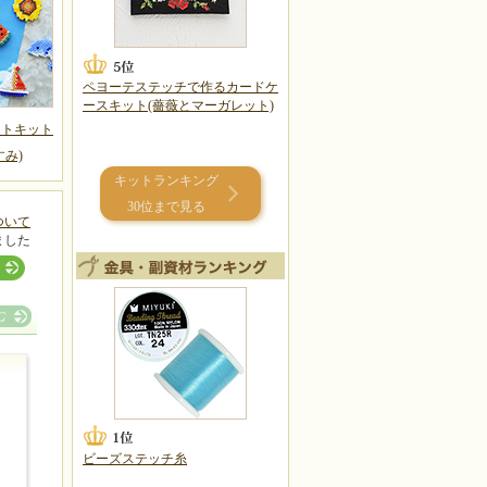
ペヨーテステッチで作るカードケ
ースキット(薔薇とマーガレット)
ットキット
すみ)
キットランキング
30位まで見る
ついて
ました
ビーズステッチ糸