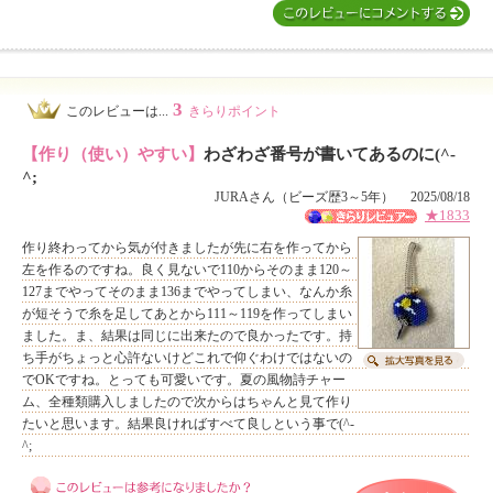
3
このレビューは...
きらりポイント
【作り（使い）やすい】
わざわざ番号が書いてあるのに(^-
^;
JURAさん（ビーズ歴3～5年） 2025/08/18
★1833
作り終わってから気が付きましたが先に右を作ってから
左を作るのですね。良く見ないで110からそのまま120～
127までやってそのまま136までやってしまい、なんか糸
が短そうで糸を足してあとから111～119を作ってしまい
ました。ま、結果は同じに出来たので良かったです。持
ち手がちょっと心許ないけどこれで仰ぐわけではないの
でOKですね。とっても可愛いです。夏の風物詩チャー
ム、全種類購入しましたので次からはちゃんと見て作り
たいと思います。結果良ければすべて良しという事で(^-
^;