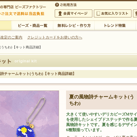
・アクセサリーの専門店
 改定のご案内
クレジットカードをお使いの方へ
(うちわ)【キット商品詳細】
ご利用方法
 5,000円以上のご注文で送料は当店が負担いたします
の専門店 ビーズファクトリー 5,000円以上のご注文で送料は当店が負担いたします
会員マイページ
お気に入りリスト
大
ビーズ・商品一覧
無料レシピ・作り方
トレンド特集
詩チャームキット(うちわ)【キット商品詳細】
夏の風物詩チャームキット(う
ちわ)
大きくて使いやすいデリカビーズМサ
を使用したシェイプドステッチで作る
風物詩キットです。夏を感じるデザイ
6種類揃っています。