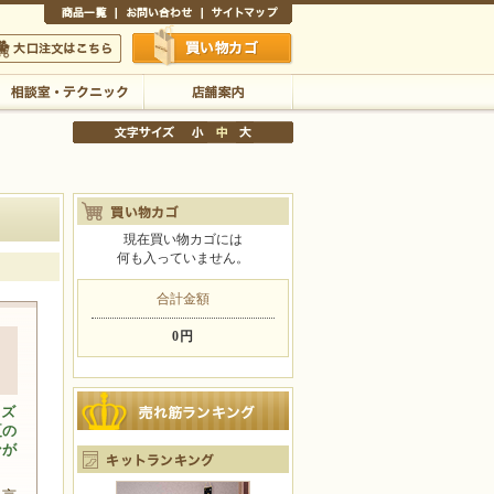
商品一覧
お問い合わせ
サイトマップ
買い物かご
口注文はこちら
相談室・テクニック
店舗案内
現在買い物カゴには
何も入っていません。
文字サイズの変更
小
中
大
合計金額
0円
イズ
夏の
ンが