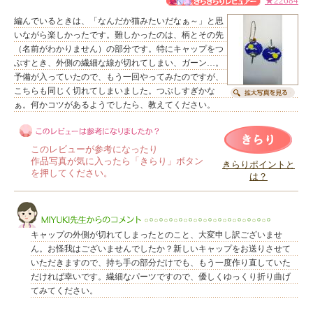
★22684
編んでいるときは、「なんだか猫みたいだなぁ～」と思
いながら楽しかったです。難しかったのは、柄とその先
（名前がわかりません）の部分です。特にキャップをつ
ぶすとき、外側の繊細な線が切れてしまい、ガーン…。
予備が入っていたので、もう一回やってみたのですが、
こちらも同じく切れてしまいました。つぶしすぎかな
ぁ。何かコツがあるようでしたら、教えてください。
このレビューが参考になったり
作品写真が気に入ったら「きらり」ボタン
きらりポイントと
を押してください。
は？
このレビューは参考になりましたか？
キャップの外側が切れてしまったとのこと、大変申し訳ございませ
ん。お怪我はございませんでしたか？新しいキャップをお送りさせて
いただきますので、持ち手の部分だけでも、もう一度作り直していた
だければ幸いです。繊細なパーツですので、優しくゆっくり折り曲げ
てみてください。
MIYUKI先生からのコメント