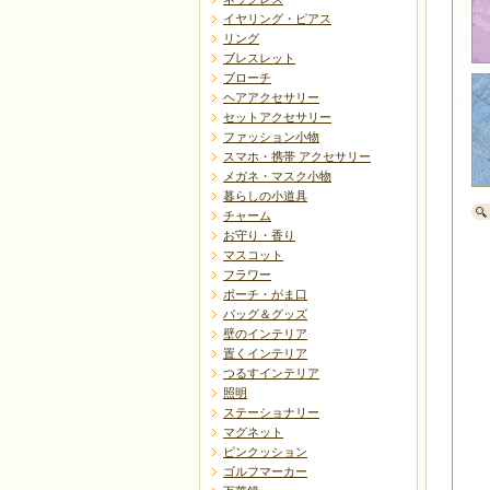
イヤリング・ピアス
リング
ブレスレット
ブローチ
ヘアアクセサリー
セットアクセサリー
ファッション小物
スマホ・携帯 アクセサリー
メガネ・マスク小物
暮らしの小道具
チャーム
お守り・香り
マスコット
フラワー
ポーチ・がま口
バッグ＆グッズ
壁のインテリア
置くインテリア
つるすインテリア
照明
ステーショナリー
マグネット
ピンクッション
ゴルフマーカー