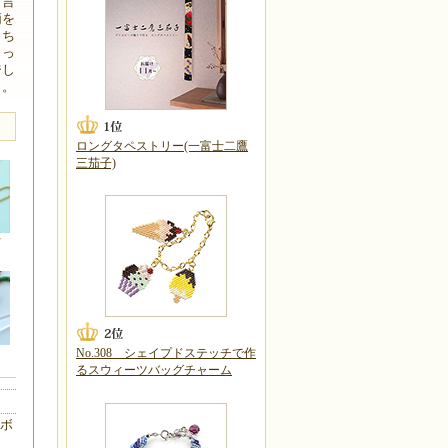
と言
柄を
っち
ょっ
ジし
よ。
ロングタペストリー(一富士二鷹
三茄子)
を
・
No.308 シェイプドステッチで作
るスウィーツバッグチャーム
(ボ