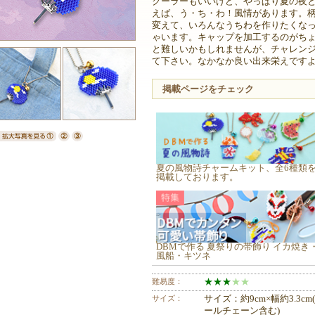
クーラーもいいけど、やっぱり夏の夜
えば、う・ち・わ！風情があります。
変えて、いろんなうちわを作りたくな
ゃいます。キャップを加工するのがち
と難しいかもしれませんが、チャレン
て下さい。なかなか良い出来栄えです
掲載ページをチェック
夏の風物詩チャームキット、全6種類
掲載しております。
DBMで作る 夏祭りの帯飾り イカ焼き
風船・キツネ
難易度：
★
★
★
★
★
サイズ：
サイズ：約9cm×幅約3.3cm
ールチェーン含む)