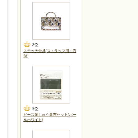
ステッチ金具(ストラップ用・石
付)
ビーズ刺しゅう裏布セット(パー
ルホワイト)