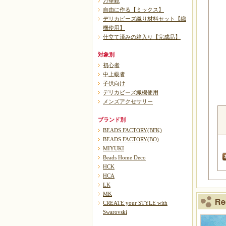
万華鏡
自由に作る【ミックス】
デリカビーズ織り材料セット【織
機使用】
仕立て済みの箱入り【完成品】
対象別
初心者
中上級者
子供向け
デリカビーズ織機使用
メンズアクセサリー
ブランド別
BEADS FACTORY(BFK)
BEADS FACTORY(BO)
MIYUKI
Beads Home Deco
HCK
HCA
LK
MK
CREATE your STYLE with
Swarovski