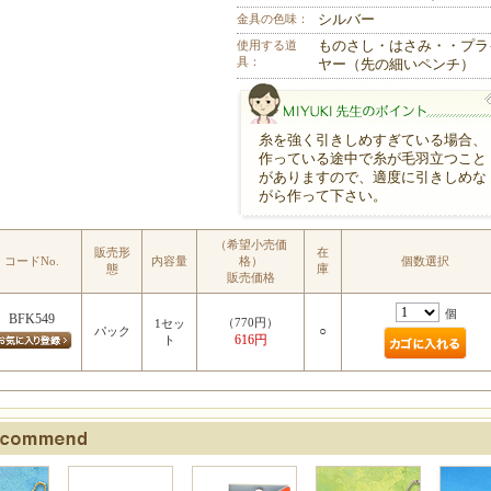
金具の色味：
シルバー
使用する道
ものさし・はさみ・・プラ
具：
ヤー（先の細いペンチ）
糸を強く引きしめすぎている場合、
作っている途中で糸が毛羽立つこと
がありますので、適度に引きしめな
がら作って下さい。
（希望小売価
MIYUKI先生のポイント
販売形
在
コードNo.
内容量
格）
個数選択
態
庫
販売価格
個
BFK549
（770円）
1セッ
○
パック
616円
ト