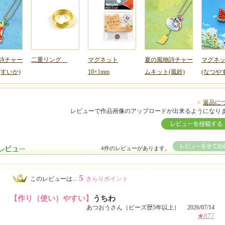
詩チャー
二重リング
マグネット
夏の風物詩チャー
マグネ
(すいか)
10×1mm
ムキット(風鈴)
(なつや
返品に
レビューで作品画像のアップロードが出来るようになり
4件のレビューがあります。
5
このレビューは...
きらりポイント
【作り（使い）やすい】
うちわ
あつおうさん（ビーズ歴5年以上） 2026/07/14
★877