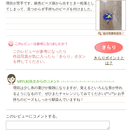
増目が苦手です。銀色ビーズ袋から出すとき一粒落とし
てしまって、見つからず手持ちのビーズを付けました。
このレビューが参考になったり
作品写真が気に入ったら「きらり」ボタン
きらりポイントと
を押してください。
は？
このレビューは参考になりましたか？
増目は少し糸の運びが複雑になりますが、覚えるといろんな形が作れ
るようになるので、ぜひまたチャレンジしてみてください(*'∪'*)♪ お手
持ちのビーズもしっかり馴染んでいますね！
このレビューにコメントする。
MIYUKI先生からのコメント