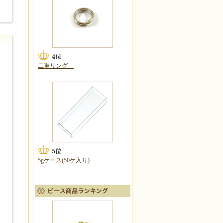
二重リング
5gケース(50ケ入り)