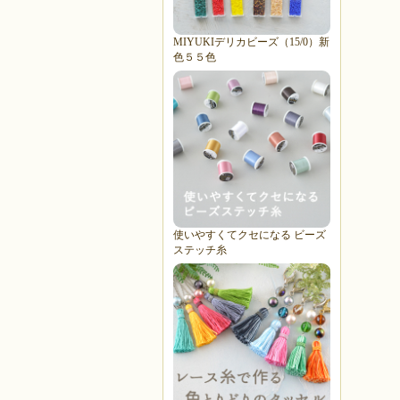
MIYUKIデリカビーズ（15/0）新
色５５色
使いやすくてクセになる ビーズ
ステッチ糸