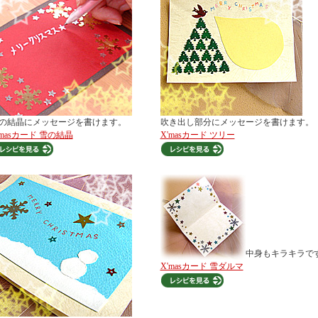
の結晶にメッセージを書けます。
吹き出し部分にメッセージを書けます。
'masカード 雪の結晶
X'masカード ツリー
中身もキラキラで
X'masカード 雪ダルマ