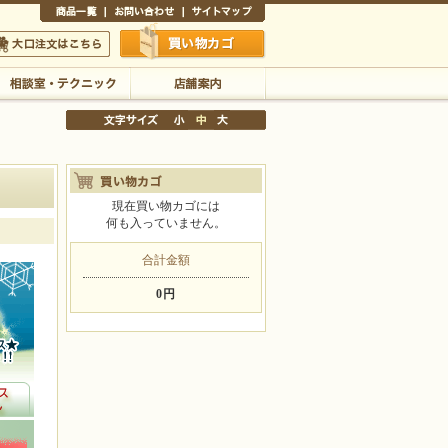
商品一覧
お問い合わせ
サイトマップ
買い物かご
口注文はこちら
現在買い物カゴには
相談室・テクニック
店舗案内
何も入っていません。
文字サイズの変更
合計金額
小
中
大
0円