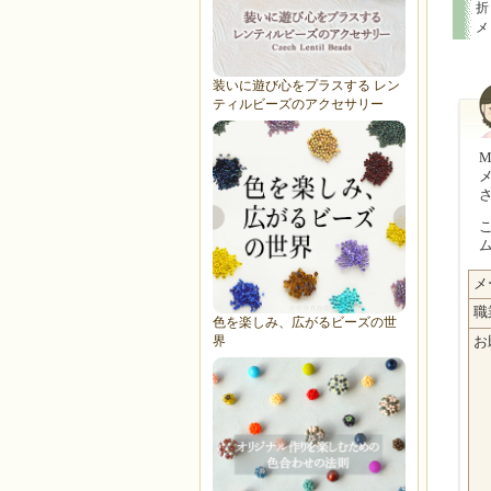
折
メ
装いに遊び心をプラスする レン
ティルビーズのアクセサリー
MI
メ
職
色を楽しみ、広がるビーズの世
界
お