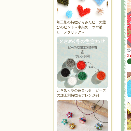
加工別の特徴からみたビーズ選
びのヒント～中染め・ツヤ消
し・メタリック～
雪
X
ときめく冬の色合わせ ビーズ
の加工別特徴＆アレンジ例