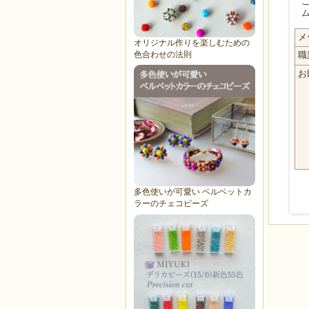
MI
メ
オリジナル作りを楽しむための
色合わせの法則
職
お
多色使いが可愛い ベルベットカ
ラーのチェコビーズ