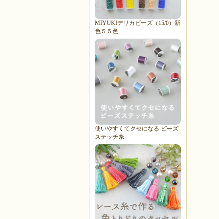
MIYUKIデリカビーズ（15/0）新
色５５色
使いやすくてクセになる ビーズ
ステッチ糸