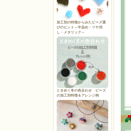
加工別の特徴からみたビーズ選
びのヒント～中染め・ツヤ消
し・メタリック～
ときめく冬の色合わせ ビーズ
の加工別特徴＆アレンジ例