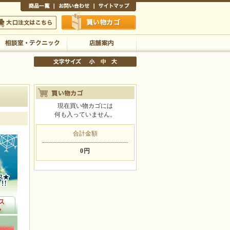
商品一覧
お問い合わせ
サイトマップ
買い物かご
口注文はこちら
現在買い物カゴには
相談室・テクニック
店舗案内
何も入っていません。
文字サイズの変更
合計金額
小
中
大
0円