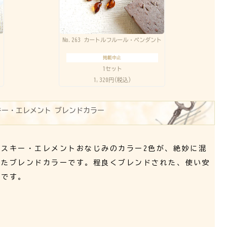
ク
No.263 カートルフルール・ペンダント
掲載中止
1セット
1,320円(税込)
キー・エレメント ブレンドカラー
フスキー・エレメントおなじみのカラー2色が、絶妙に混
ったブレンドカラーです。程良くブレンドされた、使い安
ーです。