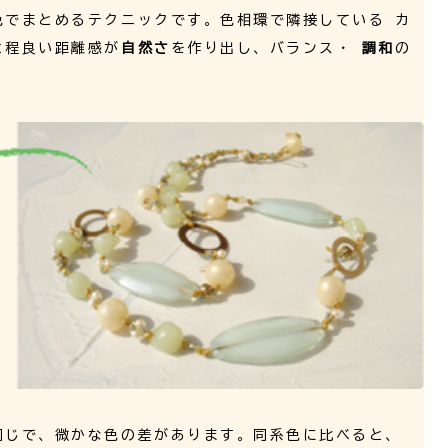
色でまとめるテクニックです。色相環で隣接している カ
と程良い距離感が
自然さ
を作り出し、バランス・
調和
の
同じで、微かな色の差があります。同系色に比べると、