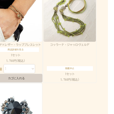
ア×レザー・ラップブレスレット
コッラーナ・ジャッロヴェルデ
商品詳細を見る
1セット
1,760円(税込)
掲載中止
数量
1セット
1,760円(税込)