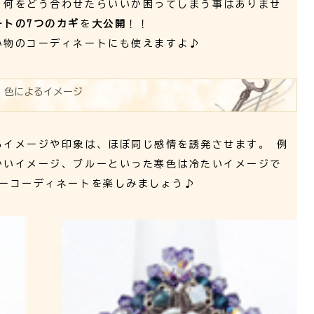
、何をどう合わせたらいいか困ってしまう事はありませ
ートの7つのカギ
を
大公開
！！
小物のコーディネートにも使えますよ♪
色によるイメージ
るイメージや印象は、ほぼ同じ感情を誘発させます。 例
かい
イメージ、ブルーといった
寒色は冷たい
イメージで
ラーコーディネートを楽しみましょう♪