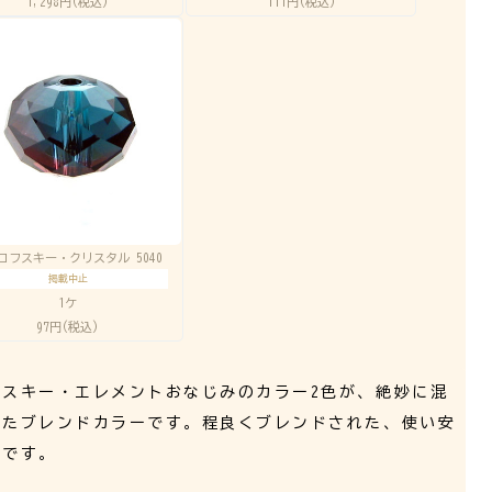
1,298円(税込)
111円(税込)
ロフスキー・クリスタル 5040
掲載中止
1ケ
97円(税込)
フスキー・エレメントおなじみのカラー2色が、絶妙に混
ったブレンドカラーです。程良くブレンドされた、使い安
ーです。